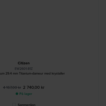
Citizen
EW2601-81Z
ium 29.4 mm Titanium-dameur med krystaller
2 740,00 kr
4 167,00 kr
● På lager
Sammenlign