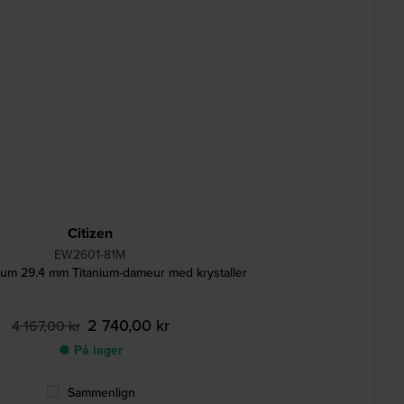
Citizen
EW2601-81M
ium 29.4 mm Titanium-dameur med krystaller
2 740,00 kr
4 167,00 kr
● På lager
Sammenlign