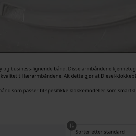
rty og business-lignende bånd. Disse armbåndene kjenneteg
kvalitet til lærarmbåndene. Alt dette gjør at Diesel-klokke
å urbånd som passer til spesifikke klokkemodeller som smartkl