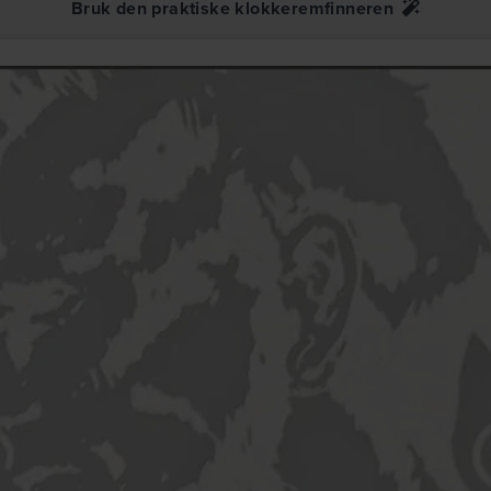
Bruk den praktiske klokkeremfinneren