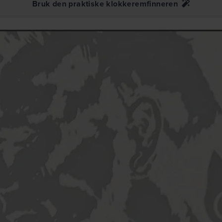
Bruk den praktiske klokkeremfinneren