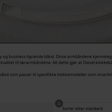
rty og business-lignende bånd. Disse armbåndene kjenneteg
kvalitet til lærarmbåndene. Alt dette gjør at Diesel-klokke
å urbånd som passer til spesifikke klokkemodeller som smartkl