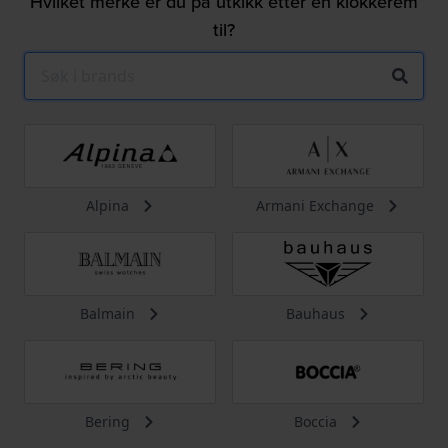
Hvilket merke er du på utkikk etter en klokkerem
til?
Alpina
Armani Exchange
Balmain
Bauhaus
Bering
Boccia