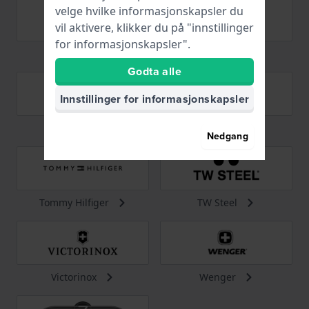
velge hvilke informasjonskapsler du
vil aktivere, klikker du på "innstillinger
for informasjonskapsler".
TAG Heuer
Timberland
Godta alle
Innstillinger for informasjonskapsler
Timex
Tissot
Nedgang
Tommy Hilfiger
TW Steel
Victorinox
Wenger