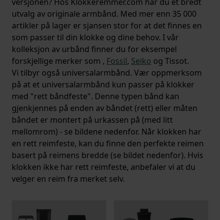
versjonen? Hos Klokkeremmer.com har du et bredt
utvalg av originale armbånd. Med mer enn 35 000
artikler på lager er sjansen stor for at det finnes en
som passer til din klokke og dine behov. I vår
kolleksjon av urbånd finner du for eksempel
forskjellige merker som ,
Fossil
,
Seiko
og Tissot.
Vi tilbyr også universalarmbånd. Vær oppmerksom
på at et universalarmbånd kun passer på klokker
med "rett båndfeste". Denne typen bånd kan
gjenkjennes på enden av båndet (rett) eller måten
båndet er montert på urkassen på (med litt
mellomrom) - se bildene nedenfor. Når klokken har
en rett reimfeste, kan du finne den perfekte reimen
basert på reimens bredde (se bildet nedenfor). Hvis
klokken ikke har rett reimfeste, anbefaler vi at du
velger en reim fra merket selv.