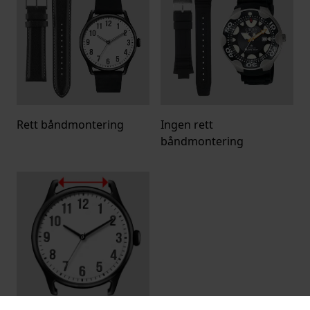
Rett båndmontering
Ingen rett
båndmontering