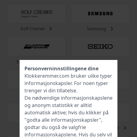
Rolf Cremer
Samsung
Scuderia Ferrari
Seiko
Personverninnstillingene dine
Klokkeremmer.com bruker ulike typer
informasjonskapsler
. For noen typer
trenger vi din tillatelse.
Skagen
Swarovski
De nødvendige informasjonskapslene
og anonym statistikk er alltid
automatisk aktive; hvis du klikker på
"godta alle informasjonskapsler",
godtar du også de valgfrie
Swatch
Swiss Military Hanowa
informasjonskapslene. Hvis du selv vil