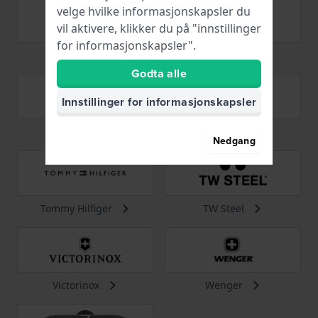
velge hvilke informasjonskapsler du
vil aktivere, klikker du på "innstillinger
for informasjonskapsler".
TAG Heuer
Timberland
Godta alle
Innstillinger for informasjonskapsler
Timex
Tissot
Nedgang
Tommy Hilfiger
TW Steel
Victorinox
Wenger