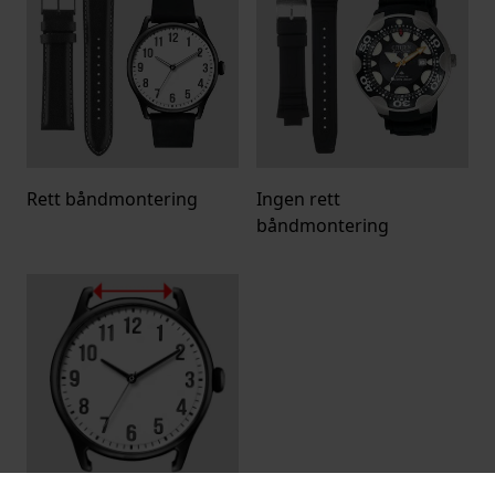
Rett båndmontering
Ingen rett
båndmontering