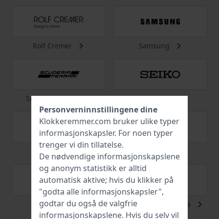
Rolf Cremer
Samsung
Scuderia Ferrari
Seiko
Personverninnstillingene dine
Klokkeremmer.com bruker ulike typer
informasjonskapsler
. For noen typer
trenger vi din tillatelse.
Skagen
Swarovski
De nødvendige informasjonskapslene
og anonym statistikk er alltid
automatisk aktive; hvis du klikker på
"godta alle informasjonskapsler",
godtar du også de valgfrie
Swatch
Swiss Military Hanowa
informasjonskapslene. Hvis du selv vil