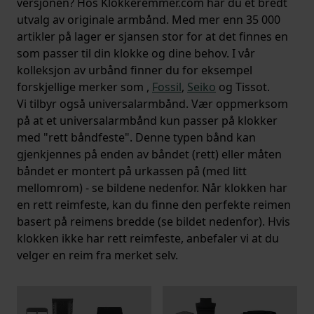
versjonen? Hos Klokkeremmer.com har du et bredt
utvalg av originale armbånd. Med mer enn 35 000
artikler på lager er sjansen stor for at det finnes en
som passer til din klokke og dine behov. I vår
kolleksjon av urbånd finner du for eksempel
forskjellige merker som ,
Fossil
,
Seiko
og Tissot.
Vi tilbyr også universalarmbånd. Vær oppmerksom
på at et universalarmbånd kun passer på klokker
med "rett båndfeste". Denne typen bånd kan
gjenkjennes på enden av båndet (rett) eller måten
båndet er montert på urkassen på (med litt
mellomrom) - se bildene nedenfor. Når klokken har
en rett reimfeste, kan du finne den perfekte reimen
basert på reimens bredde (se bildet nedenfor). Hvis
klokken ikke har rett reimfeste, anbefaler vi at du
velger en reim fra merket selv.