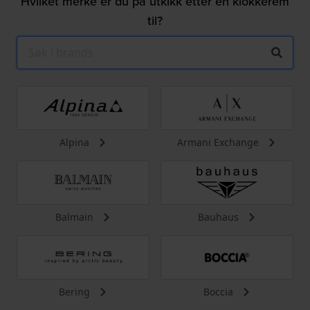
Hvilket merke er du på utkikk etter en klokkerem
til?
Alpina
Armani Exchange
Balmain
Bauhaus
Bering
Boccia