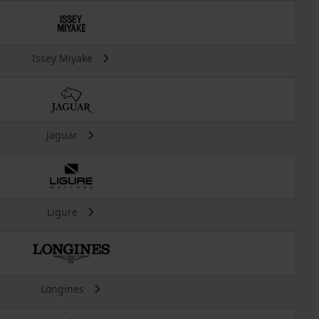
Issey Miyake
Jaguar
Ligure
Longines