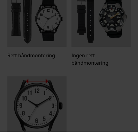
Rett båndmontering
Ingen rett
båndmontering