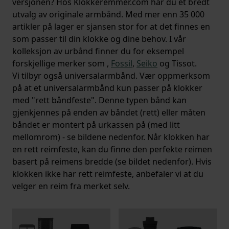
versjonen? Hos Klokkeremmer.com har du et bredt
utvalg av originale armbånd. Med mer enn 35 000
artikler på lager er sjansen stor for at det finnes en
som passer til din klokke og dine behov. I vår
kolleksjon av urbånd finner du for eksempel
forskjellige merker som ,
Fossil
,
Seiko
og Tissot.
Vi tilbyr også universalarmbånd. Vær oppmerksom
på at et universalarmbånd kun passer på klokker
med "rett båndfeste". Denne typen bånd kan
gjenkjennes på enden av båndet (rett) eller måten
båndet er montert på urkassen på (med litt
mellomrom) - se bildene nedenfor. Når klokken har
en rett reimfeste, kan du finne den perfekte reimen
basert på reimens bredde (se bildet nedenfor). Hvis
klokken ikke har rett reimfeste, anbefaler vi at du
velger en reim fra merket selv.