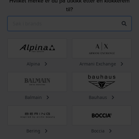
Hvilket merke er du på utkikk etter en klokkerem
til?
Alpina
Armani Exchange
Balmain
Bauhaus
Bering
Boccia