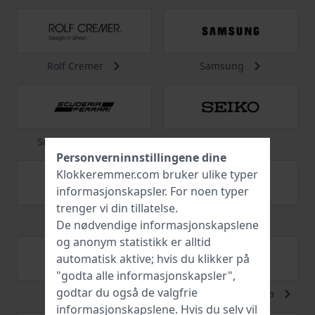
Rolf Cremer
Samsung
Scuderia Ferrari
Seiko
Personverninnstillingene dine
Klokkeremmer.com bruker ulike typer
informasjonskapsler
. For noen typer
trenger vi din tillatelse.
Skagen
Swarovski
De nødvendige informasjonskapslene
og anonym statistikk er alltid
automatisk aktive; hvis du klikker på
"godta alle informasjonskapsler",
godtar du også de valgfrie
Swatch
Swiss Military Hanowa
informasjonskapslene. Hvis du selv vil