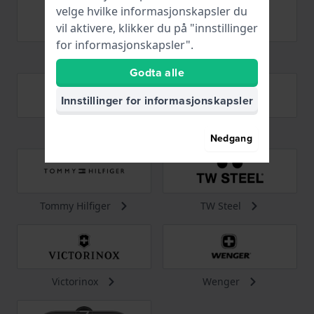
velge hvilke informasjonskapsler du
vil aktivere, klikker du på "innstillinger
for informasjonskapsler".
TAG Heuer
Timberland
Godta alle
Innstillinger for informasjonskapsler
Timex
Tissot
Nedgang
Tommy Hilfiger
TW Steel
Victorinox
Wenger