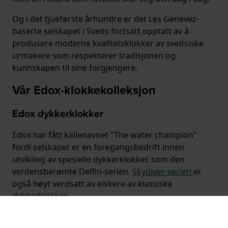
Og i det tjueførste århundre er det Les Genevez-
baserte selskapet i Sveits fortsatt opptatt av å
produsere moderne kvalitetsklokker av sveitsiske
urmakere som respekterer tradisjonen og
kunnskapen til sine forgjengere.
Vår Edox-klokkekolleksjon
Edox dykkerklokker
Edox har fått kallenavnet "The water champion"
fordi selskapet er en foregangsbedrift innen
utvikling av spesielle dykkerklokker, som den
verdensberømte Delfin-serien.
Skydiver-serien
er
også høyt verdsatt av elskere av klassiske
dykkerklokker.
Edox-kronografer