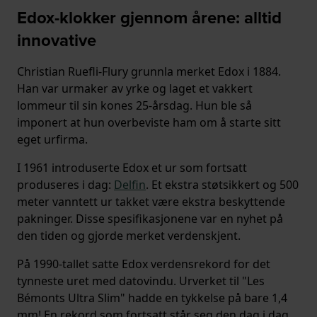
Edox-klokker gjennom årene: alltid
innovative
Christian Ruefli-Flury grunnla merket Edox i 1884.
Han var urmaker av yrke og laget et vakkert
lommeur til sin kones 25-årsdag. Hun ble så
imponert at hun overbeviste ham om å starte sitt
eget urfirma.
I 1961 introduserte Edox et ur som fortsatt
produseres i dag:
Delfin
. Et ekstra støtsikkert og 500
meter vanntett ur takket være ekstra beskyttende
pakninger. Disse spesifikasjonene var en nyhet på
den tiden og gjorde merket verdenskjent.
På 1990-tallet satte Edox verdensrekord for det
tynneste uret med datovindu. Urverket til "Les
Bémonts Ultra Slim" hadde en tykkelse på bare 1,4
mm! En rekord som fortsatt står seg den dag i dag.