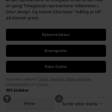
en gang! Timeglasset representerer tidløsheten i
Edox' design. Og navnet Edox betyr "måling av tid"
på klassisk gresk.
Dykkerklokker
Kronografer
Edox Outlet
Populære søkeord:
Delfin
,
Skydiver
,
Diving watches
,
Chronographs
en
Classic
.
101
klokker
Filtrer