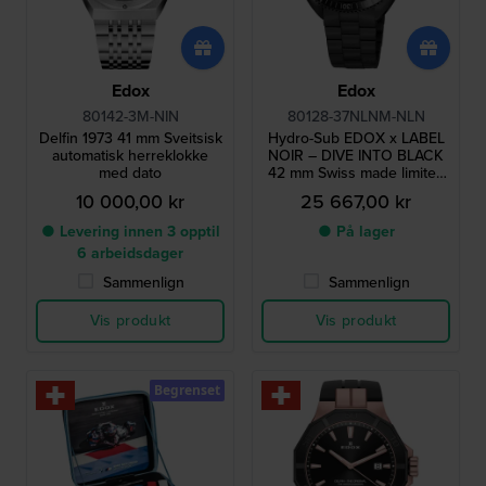
Edox
Edox
80142-3M-NIN
80128-37NLNM-NLN
Delfin 1973 41 mm Sveitsisk
Hydro-Sub EDOX x LABEL
automatisk herreklokke
NOIR – DIVE INTO BLACK
med dato
42 mm Swiss made limited
edition chronometer diving
10 000,00 kr
25 667,00 kr
watch
● Levering innen 3 opptil
● På lager
6 arbeidsdager
Sammenlign
Sammenlign
Vis produkt
Vis produkt
Begrenset