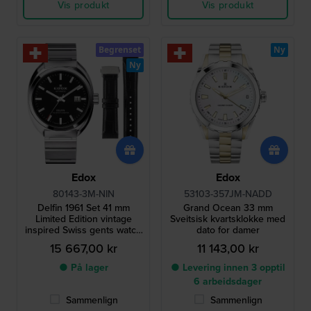
Vis produkt
Vis produkt
Begrenset
Ny
Ny
Edox
Edox
80143-3M-NIN
53103-357JM-NADD
Delfin 1961 Set 41 mm
Grand Ocean 33 mm
Limited Edition vintage
Sveitsisk kvartsklokke med
inspired Swiss gents watch
dato for damer
with extra leather strap
15 667,00 kr
11 143,00 kr
● På lager
● Levering innen 3 opptil
6 arbeidsdager
Sammenlign
Sammenlign