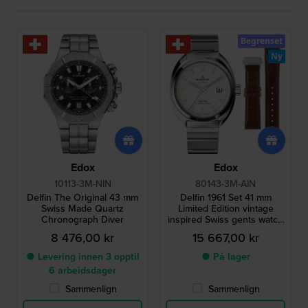
Begrenset
Ny
Edox
Edox
10113-3M-NIN
80143-3M-AIN
Delfin The Original 43 mm
Delfin 1961 Set 41 mm
Swiss Made Quartz
Limited Edition vintage
Chronograph Diver
inspired Swiss gents watch
with extra leather strap
8 476,00 kr
15 667,00 kr
● Levering innen 3 opptil
● På lager
6 arbeidsdager
Sammenlign
Sammenlign