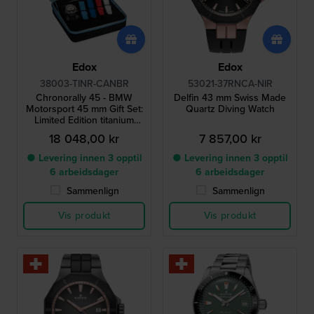
Edox
Edox
38003-TINR-CANBR
53021-37RNCA-NIR
Chronorally 45 - BMW
Delfin 43 mm Swiss Made
Motorsport 45 mm Gift Set:
Quartz Diving Watch
Limited Edition titanium
Swiss chronograph with 4
18 048,00 kr
7 857,00 kr
extra straps
● Levering innen 3 opptil
● Levering innen 3 opptil
6 arbeidsdager
6 arbeidsdager
Sammenlign
Sammenlign
Vis produkt
Vis produkt