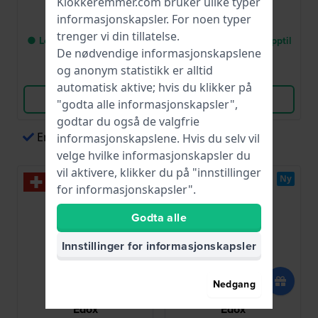
Klokkeremmer.com bruker ulike typer
informasjonskapsler
. For noen typer
6 810,00 kr
6 810,00 kr
trenger vi din tillatelse.
● Levering innen 3 opptil
● Levering innen 3 opptil
De nødvendige informasjonskapslene
6 arbeidsdager
6 arbeidsdager
og anonym statistikk er alltid
Sammenlign
Sammenlign
automatisk aktive; hvis du klikker på
Vis produkt
Vis produkt
"godta alle informasjonskapsler",
godtar du også de valgfrie
Enkel betaling via Apple Pay
informasjonskapslene. Hvis du selv vil
velge hvilke informasjonskapsler du
vil aktivere, klikker du på "innstillinger
Ny
Ny
for informasjonskapsler".
Godta alle
Innstillinger for informasjonskapsler
Nedgang
Edox
Edox