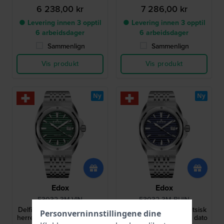
6 238,00 kr
7 286,00 kr
● Levering innen 3 opptil
● Levering innen 3 opptil
6 arbeidsdager
6 arbeidsdager
Sammenlign
Sammenlign
Vis produkt
Vis produkt
Ny
Ny
Edox
Edox
53032-3M-VIN
53032-3M-BUIN
Delfin 1973 41 mm Sveitsisk
Delfin 1973 41 mm Sveitsisk
Personverninnstillingene dine
herrekvartsklokke med dato
herrekvartsklokke med dato