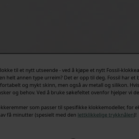
-klokke til et nytt utseende - ved å kjøpe et nytt Fossil-kl
 en helt annen type urreim? Det er opp til deg. Fossil har et
fortabelt og mykt skinn, men også av metall og silikon. Hvis
nsker og behov. Ved å bruke søkefeltet ovenfor hjelper vi d
 klokkeremmer som passer til spesifikke klokkemodeller, for e
t av få minutter (spesielt med den
lettklikkelige trykknålen
)!