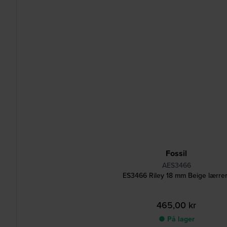
Fossil
AES3466
ES3466 Riley 18 mm Beige lærre
465,00 kr
● På lager