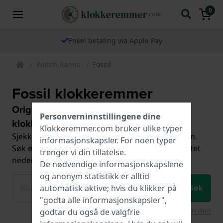
0
Enkel betaling via Apple Pay
Watch Bands
Fossil
Fossil klokkeremmer
Originale erstatningsreimer til Fossil
Personverninnstillingene dine
klokker
Klokkeremmer.com bruker ulike typer
Sjekk modellnummeret på baksiden av urkassen.
informasjonskapsler
. For noen typer
Søk etter modellnummeret ved hjelp av søkefeltet
trenger vi din tillatelse.
nedenfor:
De nødvendige informasjonskapslene
og anonym statistikk er alltid
Søk
automatisk aktive; hvis du klikker på
"godta alle informasjonskapsler",
For liten kode? Bruk telefonen din!
godtar du også de valgfrie