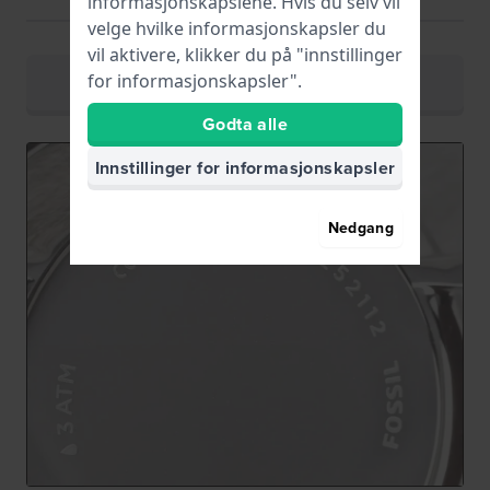
informasjonskapslene. Hvis du selv vil
Eller
velge hvilke informasjonskapsler du
vil aktivere, klikker du på "innstillinger
for informasjonskapsler".
Bruk den praktiske klokkeremfinneren
Godta alle
Innstillinger for informasjonskapsler
Nedgang