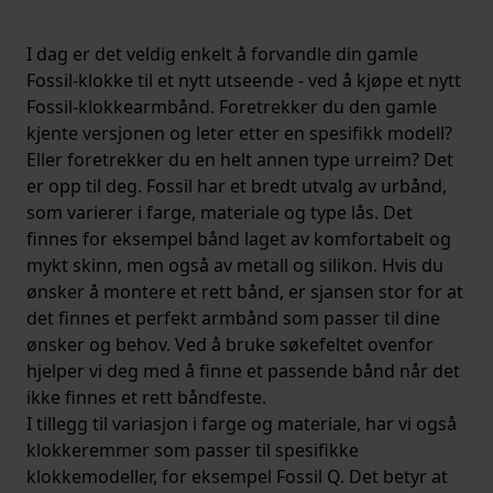
I dag er det veldig enkelt å forvandle din gamle
Fossil-klokke til et nytt utseende - ved å kjøpe et nytt
Fossil-klokkearmbånd. Foretrekker du den gamle
kjente versjonen og leter etter en spesifikk modell?
Eller foretrekker du en helt annen type urreim? Det
er opp til deg. Fossil har et bredt utvalg av urbånd,
som varierer i farge, materiale og type lås. Det
finnes for eksempel bånd laget av komfortabelt og
mykt skinn, men også av metall og silikon. Hvis du
ønsker å montere et rett bånd, er sjansen stor for at
det finnes et perfekt armbånd som passer til dine
ønsker og behov. Ved å bruke søkefeltet ovenfor
hjelper vi deg med å finne et passende bånd når det
ikke finnes et rett båndfeste.
I tillegg til variasjon i farge og materiale, har vi også
klokkeremmer som passer til spesifikke
klokkemodeller, for eksempel Fossil Q. Det betyr at