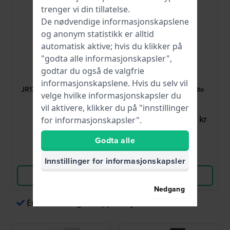
trenger vi din tillatelse.
De nødvendige informasjonskapslene
og anonym statistikk er alltid
automatisk aktive; hvis du klikker på
"godta alle informasjonskapsler",
Fossil
Fossil
godtar du også de valgfrie
AJR1354
AAM4487
informasjonskapslene. Hvis du selv vil
JR1354 Nate 24 mm Svart
AM4487 20 mm White
velge hvilke informasjonskapsler du
lærrem
Silicone Strap
vil aktivere, klikker du på "innstillinger
465,00 kr
274,00 kr
361,00 kr
for informasjonskapsler".
● På lager
● På lager
Godta alle
Sammenlign
Sammenlign
Innstillinger for informasjonskapsler
Vis produkt
Vis produkt
Nedgang
Enkel betaling via Apple Pay