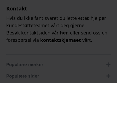
Kontakt
Hvis du ikke fant svaret du lette etter, hjelper
kundestøtteteamet vårt deg gjerne.
Besøk kontaktsiden vår
her,
eller send oss en
forespørsel via
kontaktskjemaet
vårt.
Populære merker
Populære sider
Kundeservice
Om oss