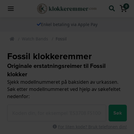
0
Enkel betaling via Apple Pay
Watch Bands
Fossil
Fossil klokkeremmer
Originale erstatningsreimer til Fossil
klokker
Sjekk modellnummeret på baksiden av urkassen.
Søk etter modellnummeret ved hjelp av søkefeltet
nedenfor:
Søk
For liten kode? Bruk telefonen din!