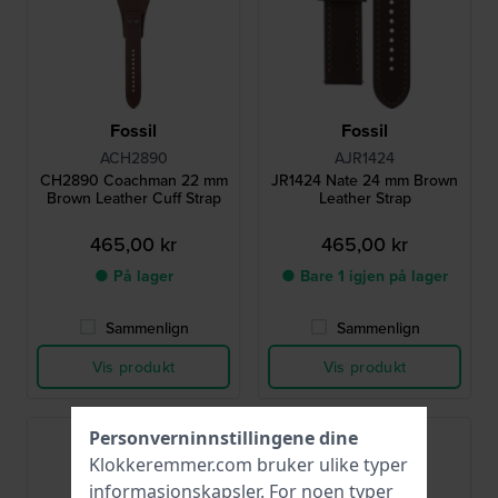
Fossil
Fossil
ACH2890
AJR1424
CH2890 Coachman 22 mm
JR1424 Nate 24 mm Brown
Brown Leather Cuff Strap
Leather Strap
465,00 kr
465,00 kr
● På lager
● Bare 1 igjen på lager
Sammenlign
Sammenlign
Vis produkt
Vis produkt
Personverninnstillingene dine
Klokkeremmer.com bruker ulike typer
informasjonskapsler
. For noen typer