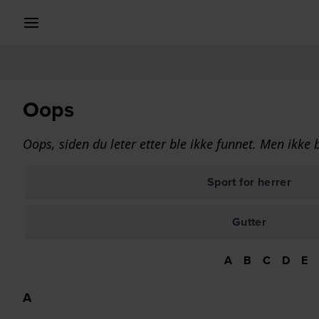
Oops
Oops, siden du leter etter ble ikke funnet. Men ikke 
Sport for herrer
Gutter
A
B
C
D
E
A