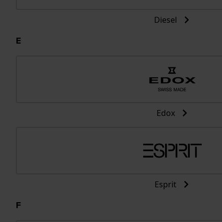
Diesel
E
Edox
Esprit
F