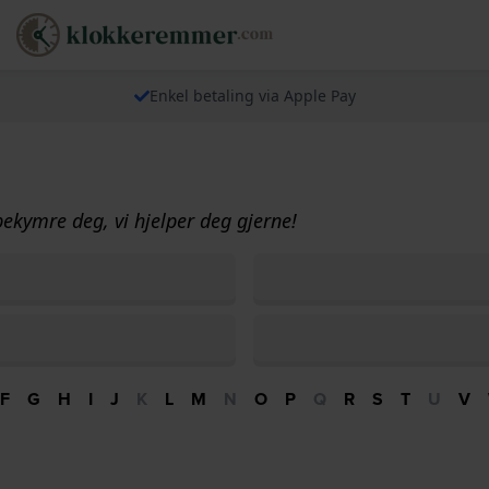
Enkel betaling via Apple Pay
bekymre deg, vi hjelper deg gjerne!
F
G
H
I
J
K
L
M
N
O
P
Q
R
S
T
U
V