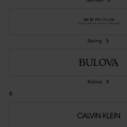
Balmain
Bering
Bulova
C