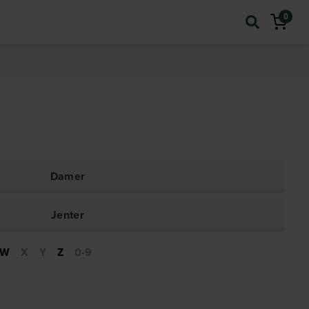
0
Damer
Jenter
W
X
Y
Z
0-9