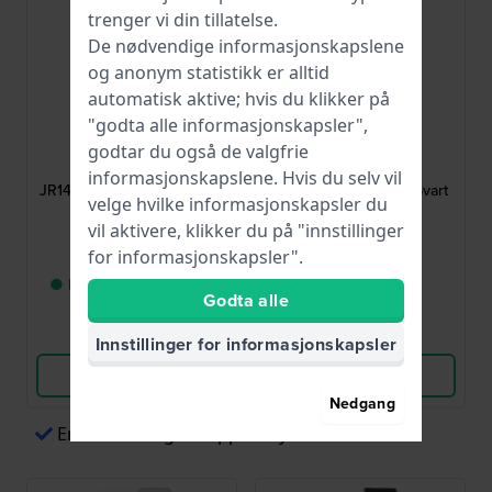
trenger vi din tillatelse.
De nødvendige informasjonskapslene
og anonym statistikk er alltid
automatisk aktive; hvis du klikker på
"godta alle informasjonskapsler",
Fossil
Fossil
godtar du også de valgfrie
AJR1424
AJR1354
informasjonskapslene. Hvis du selv vil
JR1424 Nate 24 mm Brown
JR1354 Nate 24 mm Svart
velge hvilke informasjonskapsler du
Leather Strap
lærrem
vil aktivere, klikker du på "innstillinger
465,00 kr
465,00 kr
for informasjonskapsler".
● Bare 1 igjen på lager
● På lager
Godta alle
Sammenlign
Sammenlign
Innstillinger for informasjonskapsler
Vis produkt
Vis produkt
Nedgang
Enkel betaling via Apple Pay