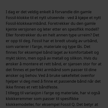
I dag er det veldig enkelt å forvandle din gamle
Fossil-klokke til et nytt utseende - ved å kjøpe et nytt
Fossil-klokkearmbånd. Foretrekker du den gamle
kjente versjonen og leter etter en spesifikk modell?
Eller foretrekker du en helt annen type urreim? Det
er opp til deg. Fossil har et bredt utvalg av urbånd,
som varierer i farge, materiale og type lås. Det
finnes for eksempel bånd laget av komfortabelt og
mykt skinn, men også av metall og silikon. Hvis du
ønsker å montere et rett bånd, er sjansen stor for at
det finnes et perfekt armbånd som passer til dine
ønsker og behov. Ved å bruke søkefeltet ovenfor
hjelper vi deg med å finne et passende bånd når det
ikke finnes et rett båndfeste.
I tillegg til variasjon i farge og materiale, har vi også
klokkeremmer som passer til spesifikke
klokkemodeller, for eksempel Fossil Q. Det betyr at