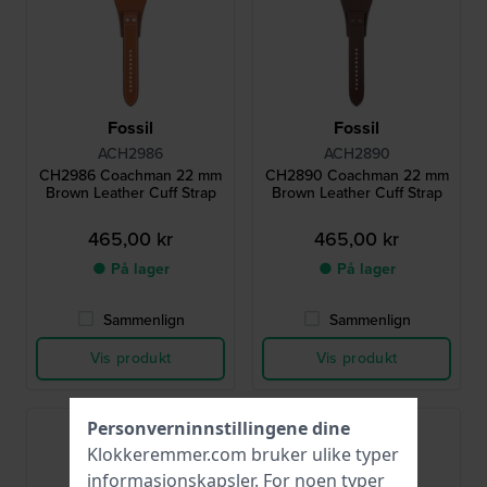
Fossil
Fossil
ACH2986
ACH2890
CH2986 Coachman 22 mm
CH2890 Coachman 22 mm
Brown Leather Cuff Strap
Brown Leather Cuff Strap
465,00 kr
465,00 kr
● På lager
● På lager
Sammenlign
Sammenlign
Vis produkt
Vis produkt
Personverninnstillingene dine
Klokkeremmer.com bruker ulike typer
informasjonskapsler
. For noen typer