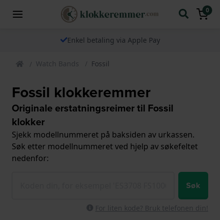
0
100 % originale
klokkeremmer fra merket
Watch Bands
Fossil
Fossil klokkeremmer
Originale erstatningsreimer til Fossil
klokker
Sjekk modellnummeret på baksiden av urkassen.
Søk etter modellnummeret ved hjelp av søkefeltet
nedenfor:
Søk
For liten kode? Bruk telefonen din!