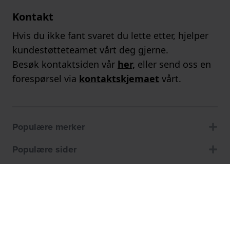
Kontakt
Hvis du ikke fant svaret du lette etter, hjelper
kundestøtteteamet vårt deg gjerne.
Besøk kontaktsiden vår
her,
eller send oss en
forespørsel via
kontaktskjemaet
vårt.
Populære merker
Populære sider
Kundeservice
Om oss