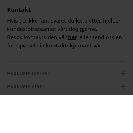
Kontakt
Hvis du ikke fant svaret du lette etter, hjelper
kundestøtteteamet vårt deg gjerne.
Besøk kontaktsiden vår
her,
eller send oss en
forespørsel via
kontaktskjemaet
vårt.
Populære merker
Populære sider
Kundeservice
Om oss