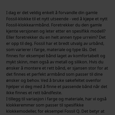
I dag er det veldig enkelt å forvandle din gamle
Fossil-klokke til et nytt utseende - ved å kjøpe et nytt
Fossil-klokkearmbånd. Foretrekker du den gamle
kjente versjonen og leter etter en spesifikk modell?
Eller foretrekker du en helt annen type urreim? Det
er opp til deg. Fossil har et bredt utvalg av urbånd,
som varierer i farge, materiale og type lås. Det
finnes for eksempel bånd laget av komfortabelt og
mykt skinn, men også av metall og silikon. Hvis du
ønsker å montere et rett bånd, er sjansen stor for at
det finnes et perfekt armbånd som passer til dine
ønsker og behov. Ved å bruke søkefeltet ovenfor
hjelper vi deg med å finne et passende bånd når det
ikke finnes et rett båndfeste.
I tillegg til variasjon i farge og materiale, har vi også
klokkeremmer som passer til spesifikke
klokkemodeller, for eksempel Fossil Q. Det betyr at