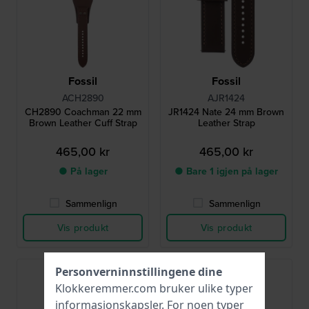
Fossil
Fossil
ACH2890
AJR1424
CH2890 Coachman 22 mm
JR1424 Nate 24 mm Brown
Brown Leather Cuff Strap
Leather Strap
465,00 kr
465,00 kr
● På lager
● Bare 1 igjen på lager
Sammenlign
Sammenlign
Vis produkt
Vis produkt
Personverninnstillingene dine
Klokkeremmer.com bruker ulike typer
informasjonskapsler
. For noen typer