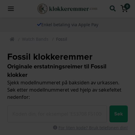
0
Enkel betaling via Apple Pay
Watch Bands
Fossil
Fossil klokkeremmer
Originale erstatningsreimer til Fossil
klokker
Sjekk modellnummeret på baksiden av urkassen.
Søk etter modellnummeret ved hjelp av søkefeltet
nedenfor:
Søk
For liten kode? Bruk telefonen din!