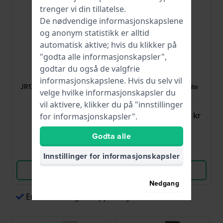
trenger vi din tillatelse.
De nødvendige informasjonskapslene
og anonym statistikk er alltid
automatisk aktive; hvis du klikker på
"godta alle informasjonskapsler",
Fossil
Fossil
godtar du også de valgfrie
AJR1354
AAM4487
informasjonskapslene. Hvis du selv vil
JR1354 Nate 24 mm Svart
AM4487 20 mm White
velge hvilke informasjonskapsler du
lærrem
Silicone Strap
vil aktivere, klikker du på "innstillinger
465,00 kr
274,00 kr
361,00 kr
for informasjonskapsler".
● På lager
● På lager
Godta alle
Sammenlign
Sammenlign
Innstillinger for informasjonskapsler
Vis produkt
Vis produkt
Nedgang
Enkel betaling via Apple Pay