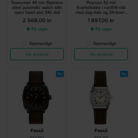
Townsman 44 mm Stainless
Pearson 42 mm
steel automatic watch with
Kvartsklokke i rustfritt stål
open heart and 24h dial
med dag-dato og 24-timers
urskive
2 568,00 kr
1 897,00 kr
● På lager
● På lager
Sammenlign
Sammenlign
Vis produkt
Vis produkt
Ny
Ny
Fossil
Fossil