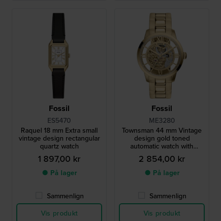
Fossil
Fossil
ES5470
ME3280
Raquel 18 mm Extra small
Townsman 44 mm Vintage
vintage design rectangular
design gold toned
quartz watch
automatic watch with
skeleton dial
1 897,00 kr
2 854,00 kr
● På lager
● På lager
Sammenlign
Sammenlign
Vis produkt
Vis produkt