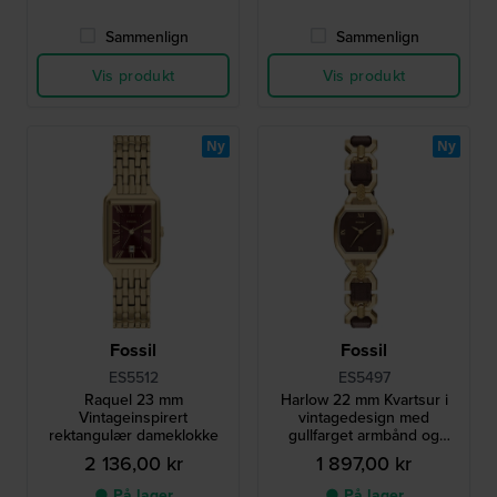
Sammenlign
Sammenlign
Vis produkt
Vis produkt
Ny
Ny
Fossil
Fossil
ES5512
ES5497
Raquel 23 mm
Harlow 22 mm Kvartsur i
Vintageinspirert
vintagedesign med
rektangulær dameklokke
gullfarget armbånd og
åttekantet urkasse
2 136,00 kr
1 897,00 kr
● På lager
● På lager