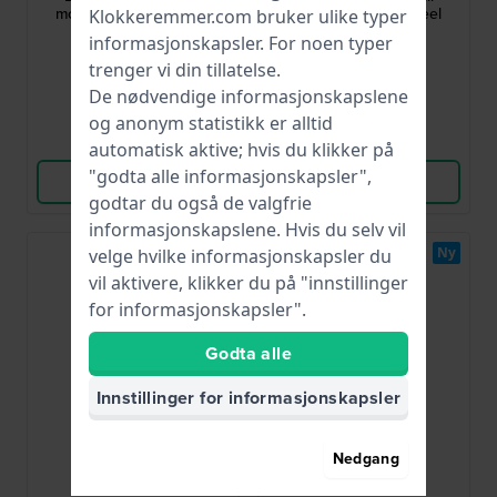
modern stainless steel
modern stainless steel
Klokkeremmer.com bruker ulike typer
quartz watch
quartz watch
informasjonskapsler
. For noen typer
2 136,00 kr
2 136,00 kr
trenger vi din tillatelse.
● På lager
● På lager
De nødvendige informasjonskapslene
og anonym statistikk er alltid
Sammenlign
Sammenlign
automatisk aktive; hvis du klikker på
"godta alle informasjonskapsler",
Vis produkt
Vis produkt
godtar du også de valgfrie
informasjonskapslene. Hvis du selv vil
Ny
Ny
velge hvilke informasjonskapsler du
vil aktivere, klikker du på "innstillinger
for informasjonskapsler".
Godta alle
Innstillinger for informasjonskapsler
Fossil
Fossil
Nedgang
ME3286
FS6197