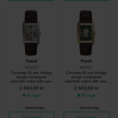
Fossil
Fossil
ME3272
ME3271
Carraway 30 mm Vintage
Carraway 30 mm Vintage
design rectangular
design rectangular
automatic watch with open
automatic watch with open
heart
heart
2 663,00 kr
2 663,00 kr
● På lager
● På lager
Sammenlign
Sammenlign
Vis produkt
Vis produkt