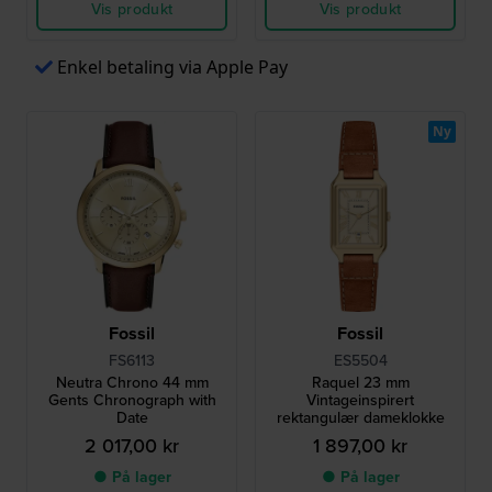
Vis produkt
Vis produkt
Enkel betaling via Apple Pay
Ny
Fossil
Fossil
FS6113
ES5504
Neutra Chrono 44 mm
Raquel 23 mm
Gents Chronograph with
Vintageinspirert
Date
rektangulær dameklokke
2 017,00 kr
1 897,00 kr
● På lager
● På lager