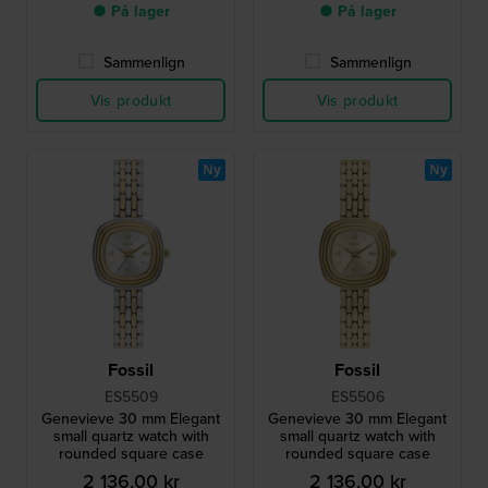
● På lager
● På lager
Sammenlign
Sammenlign
Vis produkt
Vis produkt
Ny
Ny
Fossil
Fossil
ES5509
ES5506
Genevieve 30 mm Elegant
Genevieve 30 mm Elegant
small quartz watch with
small quartz watch with
rounded square case
rounded square case
2 136,00 kr
2 136,00 kr