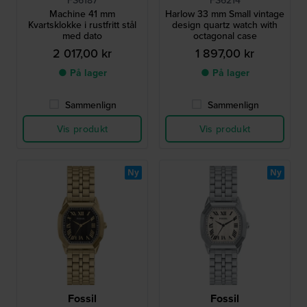
FS6187
FS6214
Machine 41 mm
Harlow 33 mm Small vintage
Kvartsklokke i rustfritt stål
design quartz watch with
med dato
octagonal case
2 017,00 kr
1 897,00 kr
● På lager
● På lager
Sammenlign
Sammenlign
Vis produkt
Vis produkt
Ny
Ny
Fossil
Fossil