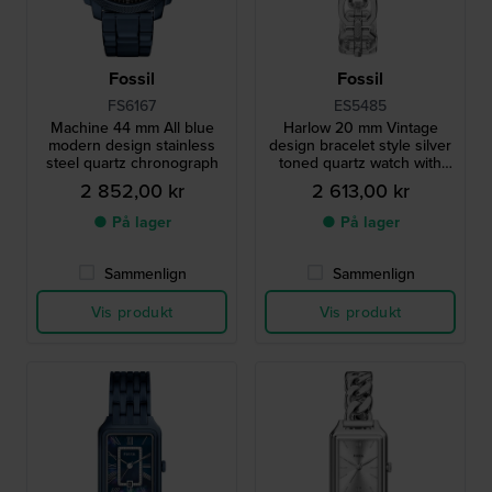
Fossil
Fossil
FS6167
ES5485
Machine 44 mm All blue
Harlow 20 mm Vintage
modern design stainless
design bracelet style silver
steel quartz chronograph
toned quartz watch with
octagonal case
2 852,00 kr
2 613,00 kr
● På lager
● På lager
Sammenlign
Sammenlign
Vis produkt
Vis produkt