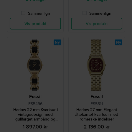
Sammenlign
Sammenlign
Vis produkt
Vis produkt
Ny
Ny
Fossil
Fossil
ES5496
ES5511
Harlow 22 mm Kvartsur i
Harlow 27 mm Elegant
vintagedesign med
åttekantet kvartsur med
gullfarget armbånd og
romerske indekser
åttekantet urkasse
1 897,00 kr
2 136,00 kr