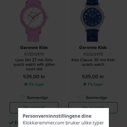
Garonne Kids
Garonne Kids
KV20Q479
KQ22Q478
Love Girl 27 mm Girls
Kids Classic 30 mm Kids
quartz watch with glitter
quartz watch
heart dial
535,00 kr
535,00 kr
● På lager
● På lager
Sammenlign
Sammenlign
Vis produkt
Vis produkt
Personverninnstillingene dine
Klokkeremmer.com bruker ulike typer
Enkel betaling via Apple Pay