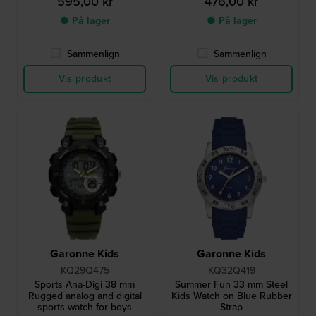
595,00 kr
476,00 kr
● På lager
● På lager
Sammenlign
Sammenlign
Vis produkt
Vis produkt
Garonne Kids
Garonne Kids
KQ29Q475
KQ32Q419
Sports Ana-Digi 38 mm
Summer Fun 33 mm Steel
Rugged analog and digital
Kids Watch on Blue Rubber
sports watch for boys
Strap