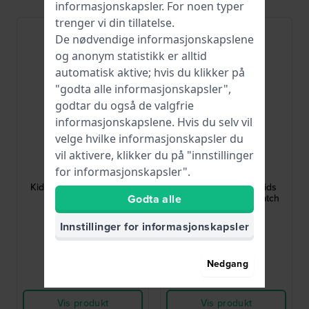
informasjonskapsler
. For noen typer
trenger vi din tillatelse.
De nødvendige informasjonskapslene
og anonym statistikk er alltid
automatisk aktive; hvis du klikker på
"godta alle informasjonskapsler",
godtar du også de valgfrie
informasjonskapslene. Hvis du selv vil
velge hvilke informasjonskapsler du
vil aktivere, klikker du på "innstillinger
Garonne Kids
Garonne Kids
for informasjonskapsler".
KQ13Q478
KQ29Q477
Kids Classic 30 mm Kids
KQ29Q477 30 mm Kids
Godta alle
quartz watch
diving style quartz watch
Innstillinger for informasjonskapsler
535,00 kr
535,00 kr
● På lager
● På lager
Nedgang
Sammenlign
Sammenlign
Vis produkt
Vis produkt