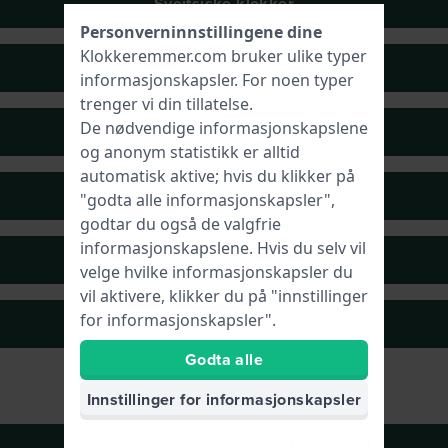
Sveitsiske klokker
Personverninnstillingene dine
Klokkeremmer.com bruker ulike typer
Skjelettklokker
informasjonskapsler
. For noen typer
trenger vi din tillatelse.
De nødvendige informasjonskapslene
Sportsklokker
og anonym statistikk er alltid
automatisk aktive; hvis du klikker på
Field klokker
"godta alle informasjonskapsler",
godtar du også de valgfrie
informasjonskapslene. Hvis du selv vil
Retroklokker
velge hvilke informasjonskapsler du
vil aktivere, klikker du på "innstillinger
for informasjonskapsler".
Overdimensjonerte klokker
Godta alle
Innstillinger for informasjonskapsler
Rustfritt stål