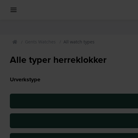
Gents Watches
All watch types
Alle typer herreklokker
Urverkstype