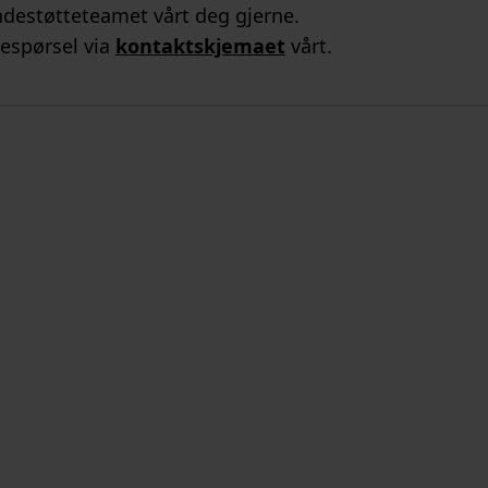
kundestøtteteamet vårt deg gjerne.
respørsel via
kontaktskjemaet
vårt.