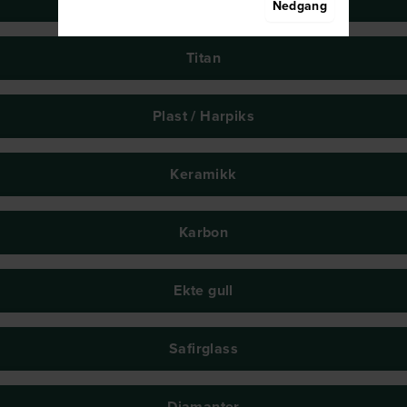
Nedgang
Titan
Plast / Harpiks
Keramikk
Karbon
Ekte gull
Safirglass
Diamanter