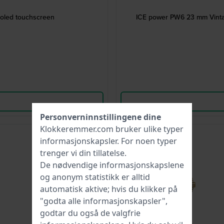
moled touchscreen
ICE power PW6 23 mm Vintag
Personverninnstillingene dine
Klokkeremmer.com bruker ulike typer
Ny
informasjonskapsler
. For noen typer
trenger vi din tillatelse.
De nødvendige informasjonskapslene
og anonym statistikk er alltid
automatisk aktive; hvis du klikker på
"godta alle informasjonskapsler",
godtar du også de valgfrie