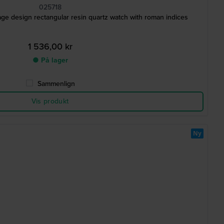
025718
e design rectangular resin quartz watch with roman indices
1 536,00 kr
● På lager
Sammenlign
Vis produkt
Ny