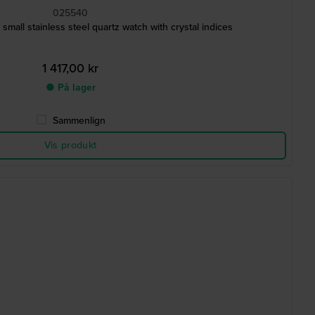
025540
m Extra small stainless steel quartz watch with crystal indices
1 417,00 kr
● På lager
Sammenlign
Vis produkt