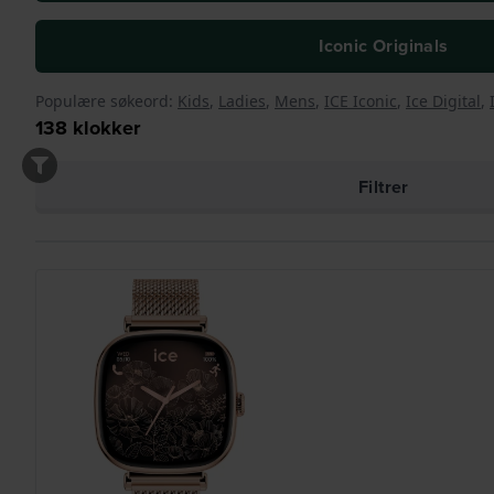
Iconic Originals
Populære søkeord:
Kids
,
Ladies
,
Mens
,
ICE Iconic
,
Ice Digital
,
138
klokker
Filtrer