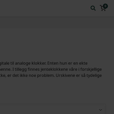
0
itale til analoge klokker. Enten hun er en ekte
henne. I tillegg finnes jenteklokkene våre i forskjellige
okke, er det ikke noe problem. Urskivene er så tydelige