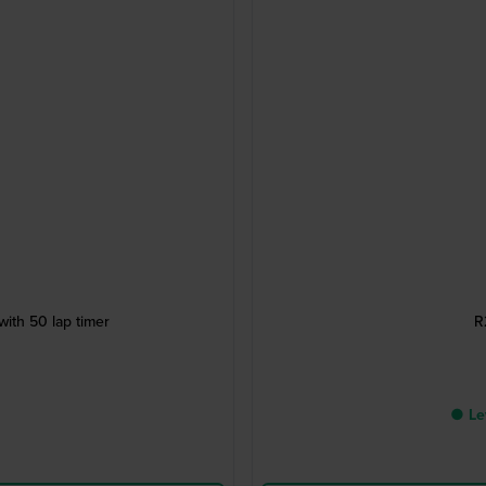
ith 50 lap timer
R
● Lev