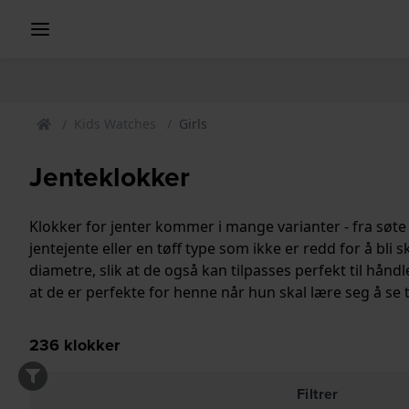
Kids Watches
Girls
Jenteklokker
Klokker for jenter kommer i mange varianter - fra søte r
jentejente eller en tøff type som ikke er redd for å bli s
diametre, slik at de også kan tilpasses perfekt til hånd
at de er perfekte for henne når hun skal lære seg å se 
236
klokker
Filtrer