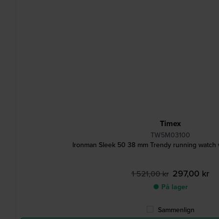
Timex
TW5M03100
Ironman Sleek 50 38 mm Trendy running watch w
297,00 kr
1 521,00 kr
● På lager
Sammenlign