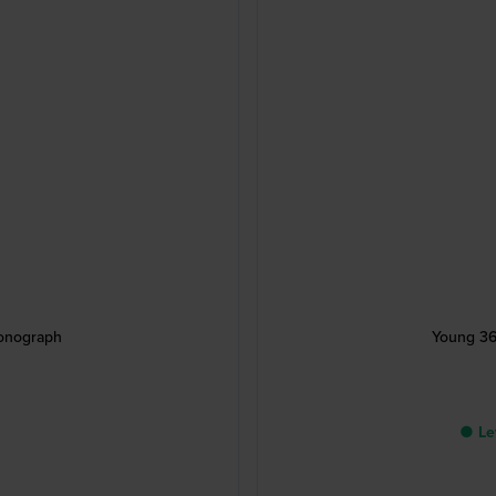
ronograph
Young 36
● Lev