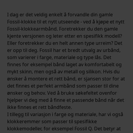
I dag er det veldig enkelt å forvandle din gamle
Fossil-klokke til et nytt utseende - ved å kjøpe et nytt
Fossil-klokkearmbånd. Foretrekker du den gamle
kjente versjonen og leter etter en spesifikk modell?
Eller foretrekker du en helt annen type urreim? Det
er opp til deg. Fossil har et bredt utvalg av urbånd,
som varierer i farge, materiale og type lås. Det
finnes for eksempel bånd laget av komfortabelt og
mykt skinn, men også av metall og silikon. Hvis du
ønsker å montere et rett bånd, er sjansen stor for at
det finnes et perfekt armbånd som passer til dine
ønsker og behov. Ved å bruke søkefeltet ovenfor
hjelper vi deg med å finne et passende bånd når det
ikke finnes et rett båndfeste.
I tillegg til variasjon i farge og materiale, har vi også
klokkeremmer som passer til spesifikke
klokkemodeller, for eksempel Fossil Q. Det betyr at