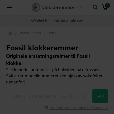
0
Enkel betaling via Apple Pay
Watch Bands
Fossil
Fossil klokkeremmer
Originale erstatningsreimer til Fossil
klokker
Sjekk modellnummeret på baksiden av urkassen.
Søk etter modellnummeret ved hjelp av søkefeltet
nedenfor:
Søk
For liten kode? Bruk telefonen din!