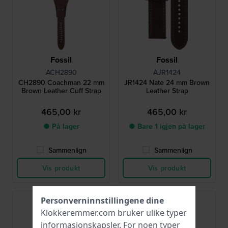
Fossil
Fossil
ACH2890
AJR1424
CH2890 Coachman 22 mm
JR1424 Nate 24 mm Brown
Brown Leather Cuff Strap
Leather Strap
465,00 kr
465,00 kr
● På lager
● Bare 1 igjen på lager
Sammenlign
Sammenlign
Vis produkt
Vis produkt
Personverninnstillingene dine
Klokkeremmer.com bruker ulike typer
informasjonskapsler
. For noen typer