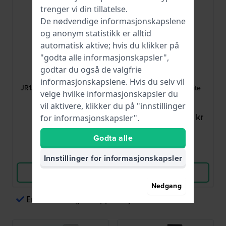
trenger vi din tillatelse.
De nødvendige informasjonskapslene
og anonym statistikk er alltid
automatisk aktive; hvis du klikker på
"godta alle informasjonskapsler",
Fossil
Fossil
godtar du også de valgfrie
AJR1354
AAM4487
informasjonskapslene. Hvis du selv vil
JR1354 Nate 24 mm Svart
AM4487 20 mm White
velge hvilke informasjonskapsler du
lærrem
Silicone Strap
vil aktivere, klikker du på "innstillinger
465,00 kr
274,00 kr
361,00 kr
for informasjonskapsler".
● På lager
● På lager
Godta alle
Sammenlign
Sammenlign
Innstillinger for informasjonskapsler
Vis produkt
Vis produkt
Nedgang
Enkel betaling via Apple Pay