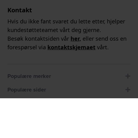
Kontakt
Hvis du ikke fant svaret du lette etter, hjelper
kundestøtteteamet vårt deg gjerne.
Besøk kontaktsiden vår
her,
eller send oss en
forespørsel via
kontaktskjemaet
vårt.
Populære merker
Populære sider
Kundeservice
Om oss