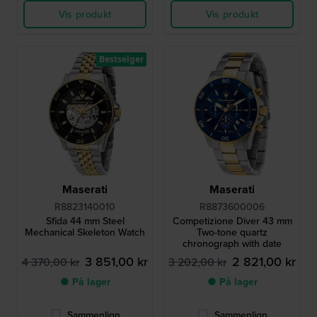
Vis produkt
Vis produkt
Bestselger
Maserati
Maserati
R8823140010
R8873600006
Sfida 44 mm Steel
Competizione Diver 43 mm
Mechanical Skeleton Watch
Two-tone quartz
chronograph with date
3 851,00 kr
2 821,00 kr
4 370,00 kr
3 202,00 kr
● På lager
● På lager
Sammenlign
Sammenlign