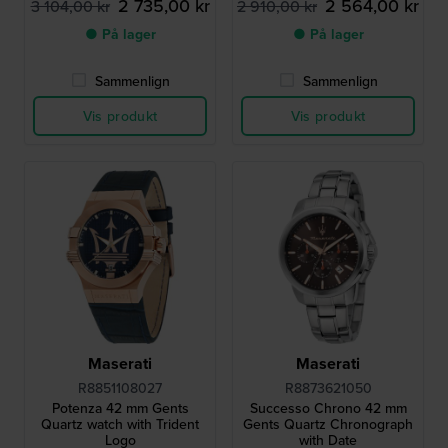
2 735,00 kr
2 564,00 kr
3 104,00 kr
2 910,00 kr
● På lager
● På lager
Sammenlign
Sammenlign
Vis produkt
Vis produkt
Maserati
Maserati
R8851108027
R8873621050
Potenza 42 mm Gents
Successo Chrono 42 mm
Quartz watch with Trident
Gents Quartz Chronograph
Logo
with Date