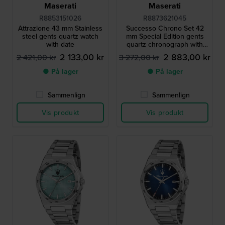
Maserati
Maserati
R8853151026
R8873621045
Attrazione 43 mm Stainless
Successo Chrono Set 42
steel gents quartz watch
mm Special Edition gents
with date
quartz chronograph with
extra bracelet
2 133,00 kr
2 883,00 kr
2 421,00 kr
3 272,00 kr
● På lager
● På lager
Sammenlign
Sammenlign
Vis produkt
Vis produkt