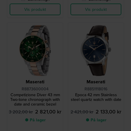
Vis produkt
Vis produkt
Maserati
Maserati
R8873600004
R8851118016
Competizione Diver 43 mm
Epoca 42 mm Stainless
Two-tone chronograph with
steel quartz watch with date
date and ceramic bezel
2 821,00 kr
2 133,00 kr
3 202,00 kr
2 421,00 kr
● På lager
● På lager