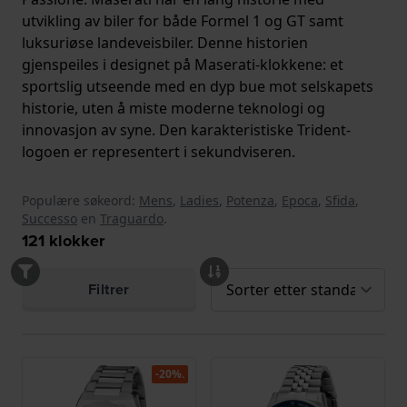
utvikling av biler for både Formel 1 og GT samt
luksuriøse landeveisbiler. Denne historien
gjenspeiles i designet på Maserati-klokkene: et
sportslig utseende med en dyp bue mot selskapets
historie, uten å miste moderne teknologi og
innovasjon av syne. Den karakteristiske Trident-
logoen er representert i sekundviseren.
Populære søkeord:
Mens
,
Ladies
,
Potenza
,
Epoca
,
Sfida
,
Successo
en
Traguardo
.
121
klokker
Filtrer
-20%.