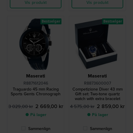
Vis produkt
Vis produkt
Bestselger
Bestselger
Maserati
Maserati
R8871612046
R8873600007
Traguardo 45 mm Racing
Competizione Diver 43 mm
Sports Gents Chronograph
Gift set: Two-tone quartz
watch with extra bracelet
2 669,00 kr
2 859,00 kr
3 029,00 kr
4 575,00 kr
● På lager
● På lager
Sammenlign
Sammenlign