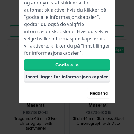
og anonym statistikk er alltid
● På lager
● På lager
automatisk aktive; hvis du klikker på
"godta alle informasjonskapsler",
Sammenlign
Sammenlign
godtar du også de valgfrie
informasjonskapslene. Hvis du selv vil
Vis produkt
Vis produkt
velge hvilke informasjonskapsler du
vil aktivere, klikker du på "innstillinger
Bestselger
for informasjonskapsler".
Godta alle
Innstillinger for informasjonskapsler
Nedgang
Maserati
Maserati
R8873612043
R8873640015
Traguardo 45 mm Silver
Sfida 44 mm Stainless Steel
chronograph with
Chronograph with Date
tachymeter