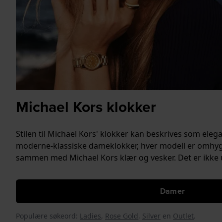
Michael Kors klokker
Stilen til Michael Kors' klokker kan beskrives som eleg
moderne-klassiske dameklokker, hver modell er omhygge
sammen med Michael Kors klær og vesker. Det er ikke u
Damer
Populære søkeord:
Ladies
,
Rose Gold
,
Silver
en
Outlet
.