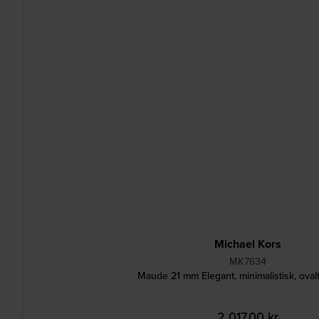
Michael Kors
MK7634
Maude 21 mm Elegant, minimalistisk, ovalt
2 017,00 kr