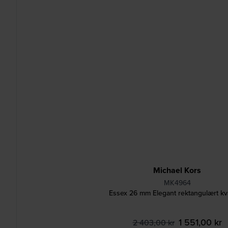
Michael Kors
MK4964
Essex 26 mm Elegant rektangulært kv
1 551,00 kr
2 403,00 kr