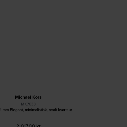
Michael Kors
MK7633
 mm Elegant, minimalistisk, ovalt kvartsur
2 017,00 kr