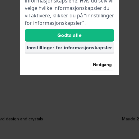
informasjonskapslene. Hvis du selv vil
velge hvilke informasjonskapsler du
vil aktivere, klikker du på "innstillinger
for informasjonskapsler".
Godta alle
Innstillinger for informasjonskapsler
Nedgang
rd design and crystals
Maude 21