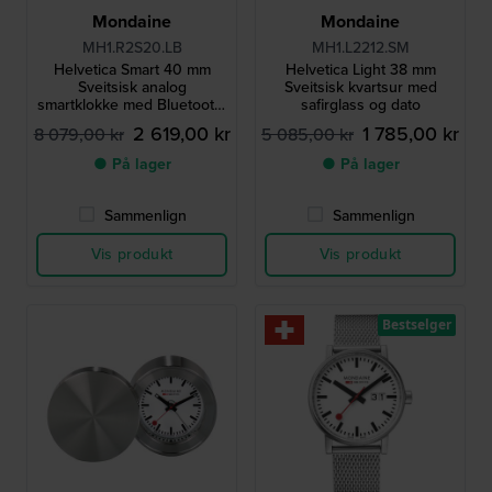
Mondaine
Mondaine
MH1.R2S20.LB
MH1.L2212.SM
Helvetica Smart 40 mm
Helvetica Light 38 mm
Sveitsisk analog
Sveitsisk kvartsur med
smartklokke med Bluetooth-
safirglass og dato
tilkobling
2 619,00 kr
1 785,00 kr
8 079,00 kr
5 085,00 kr
● På lager
● På lager
Sammenlign
Sammenlign
Vis produkt
Vis produkt
Bestselger