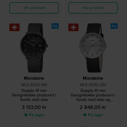
Vis produkt
Vis produkt
Ny
Ny
Mondaine
Mondaine
MLE.41220.SM
MLE.41210.LBV
Doppio 41 mm
Doppio 41 mm
Designklokke produsert i
Designklokke produsert i
Sveits med dato
Sveits med dato og
vegansk rem
3 133,00 kr
2 848,00 kr
● På lager
● På lager