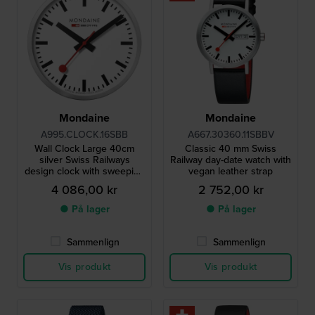
Mondaine
Mondaine
A995.CLOCK.16SBB
A667.30360.11SBBV
Wall Clock Large 40cm
Classic 40 mm Swiss
silver Swiss Railways
Railway day-date watch with
design clock with sweeping
vegan leather strap
seconds
4 086,00 kr
2 752,00 kr
● På lager
● På lager
Sammenlign
Sammenlign
Vis produkt
Vis produkt