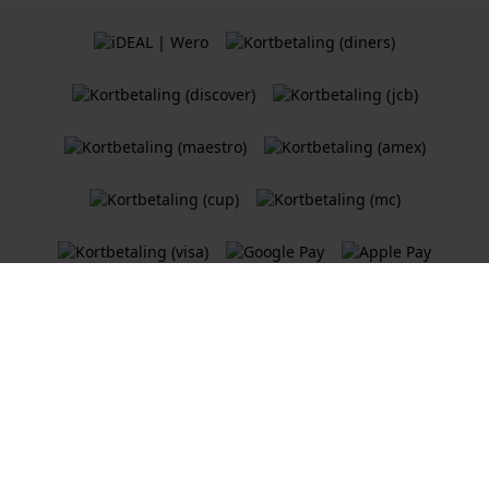
Vilkår og betingelser
Retningslinjer for informasjonskapsler
Personvernerklæring
En nettbutikk
for Holland Watch Group B.V.