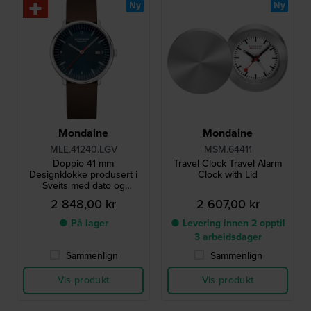
Ny
Ny
Mondaine
Mondaine
MLE.41240.LGV
MSM.64411
Doppio 41 mm
Travel Clock Travel Alarm
Designklokke produsert i
Clock with Lid
Sveits med dato og
vegansk rem
2 848,00 kr
2 607,00 kr
● På lager
● Levering innen 2 opptil
3 arbeidsdager
Sammenlign
Sammenlign
Vis produkt
Vis produkt