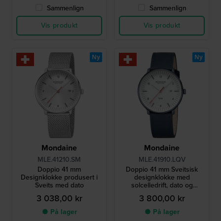
Sammenlign
Sammenlign
Vis produkt
Vis produkt
Ny
Ny
Mondaine
Mondaine
MLE.41210.SM
MLE.41910.LQV
Doppio 41 mm
Doppio 41 mm Sveitsisk
Designklokke produsert i
designklokke med
Sveits med dato
solcelledrift, dato og
vegansk rem
3 038,00 kr
3 800,00 kr
● På lager
● På lager