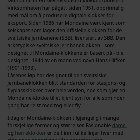
Mondaine er en sveitsiskbasert klokkeprodusent.
Virksomheten har pågått siden 1951, opprinnelig
med mål om å produsere digitale klokker for
eksport. Siden 1986 har Mondaine vært kjent som
selskapet som lager den offisielle klokken for de
sveitsiske jernbanene (SBB), lisensiert av SBB. Den
arketypiske sveitsiske jernbaneklokken - som
designet til Mondaine-klokkene er basert på - ble
designet i 1944 av en mann ved navn Hans Hilfker
(1901-1993).
I årenes løp har designet til den sveitsiske
jernbaneklokken blitt standarden for stasjons- og
flyplassklokker over hele verden, noe som gjør en
Mondaine-klokke til et kjent syn for alle som noen
gang har reist med tog eller fly.
I dag er Mondaine-klokken tilgjengelig i mange
forskjellige former og størrelser. Fasjonable
dame-
og
herreklokker
er delt inn i ulike linjer, hver med