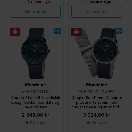
Sammenlign
Sammenlign
Vis produkt
Vis produkt
Ny
Ny
Mondaine
Mondaine
MLE.41240.LDV
MLE.41240.LQV.SET
Doppio 41 mm Blå sveitsisk
Doppio Set 41 mm Designur
designklokke med dato og
produsert i Sveits med
vegansk rem
vegansk rem og armbånd i
stålnett
2 848,00 kr
3 324,00 kr
● På lager
● På lager