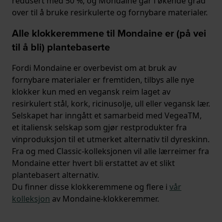
redusert med 50 %, og Mondaine går i økende grad
over til å bruke resirkulerte og fornybare materialer.
Alle klokkeremmene til Mondaine er (på vei
til å bli) plantebaserte
Fordi Mondaine er overbevist om at bruk av
fornybare materialer er fremtiden, tilbys alle nye
klokker kun med en vegansk reim laget av
resirkulert stål, kork, ricinusolje, ull eller vegansk lær.
Selskapet har inngått et samarbeid med VegeaTM,
et italiensk selskap som gjør restprodukter fra
vinproduksjon til et utmerket alternativ til dyreskinn.
Fra og med Classic-kolleksjonen vil alle lærreimer fra
Mondaine etter hvert bli erstattet av et slikt
plantebasert alternativ.
Du finner disse klokkeremmene og flere i
vår
kolleksjon
av Mondaine-klokkeremmer.