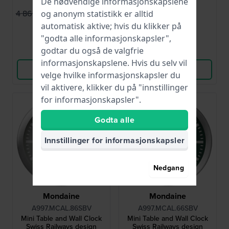
De nødvendige informasjonskapslene
3 142,00 kr
3 229,00 kr
4 860,00 kr
og anonym statistikk er alltid
automatisk aktive; hvis du klikker på
● På lager
● På lager
"godta alle informasjonskapsler",
godtar du også de valgfrie
Sammenlign
Sammenlign
informasjonskapslene. Hvis du selv vil
Vis produkt
Vis produkt
velge hvilke informasjonskapsler du
vil aktivere, klikker du på "innstillinger
for informasjonskapsler".
Godta alle
Innstillinger for informasjonskapsler
Nedgang
Mondaine
Mondaine
A997.MCAL.86SBV
A997.MCAL.66SBV
Mini Table and Wall Clock
Mini Table and Wall Clock
Swiss Railways design
Swiss Railways design