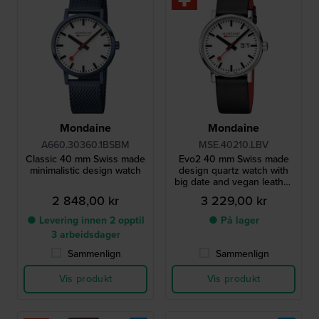
Mondaine
Mondaine
A660.30360.1BSBM
MSE.40210.LBV
Classic 40 mm Swiss made
Evo2 40 mm Swiss made
minimalistic design watch
design quartz watch with
big date and vegan leather
strap
2 848,00 kr
3 229,00 kr
● Levering innen 2 opptil
● På lager
3 arbeidsdager
Sammenlign
Sammenlign
Vis produkt
Vis produkt