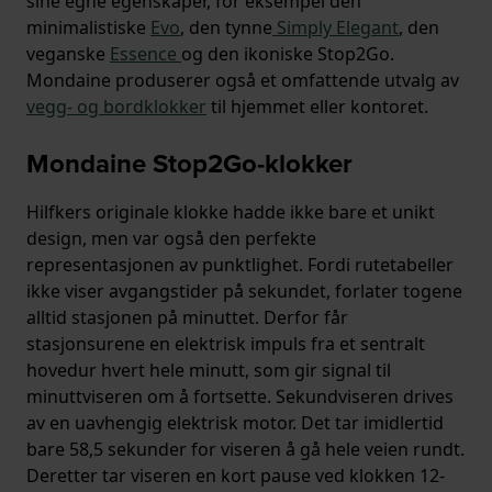
sine egne egenskaper, for eksempel den
minimalistiske
Evo
, den tynne
Simply Elegant
, den
veganske
Essence
og den ikoniske Stop2Go.
Mondaine produserer også et omfattende utvalg av
vegg- og bordklokker
til hjemmet eller kontoret.
Mondaine Stop2Go-klokker
Hilfkers originale klokke hadde ikke bare et unikt
design, men var også den perfekte
representasjonen av punktlighet. Fordi rutetabeller
ikke viser avgangstider på sekundet, forlater togene
alltid stasjonen på minuttet. Derfor får
stasjonsurene en elektrisk impuls fra et sentralt
hovedur hvert hele minutt, som gir signal til
minuttviseren om å fortsette. Sekundviseren drives
av en uavhengig elektrisk motor. Det tar imidlertid
bare 58,5 sekunder for viseren å gå hele veien rundt.
Deretter tar viseren en kort pause ved klokken 12-