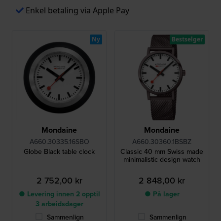
Enkel betaling via Apple Pay
Ny
Bestselger
Mondaine
Mondaine
A660.30335.16SBO
A660.30360.1BSBZ
Globe Black table clock
Classic 40 mm Swiss made
minimalistic design watch
2 752,00 kr
2 848,00 kr
● Levering innen 2 opptil
● På lager
3 arbeidsdager
Sammenlign
Sammenlign