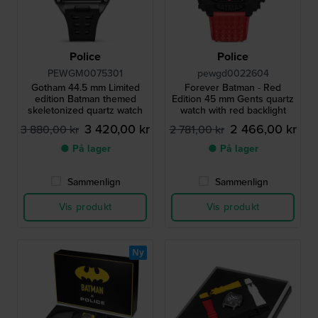
Police
Police
PEWGM0075301
pewgd0022604
Gotham 44.5 mm Limited
Forever Batman - Red
edition Batman themed
Edition 45 mm Gents quartz
skeletonized quartz watch
watch with red backlight
3 420,00 kr
2 466,00 kr
3 880,00 kr
2 781,00 kr
● På lager
● På lager
Sammenlign
Sammenlign
Vis produkt
Vis produkt
Ny