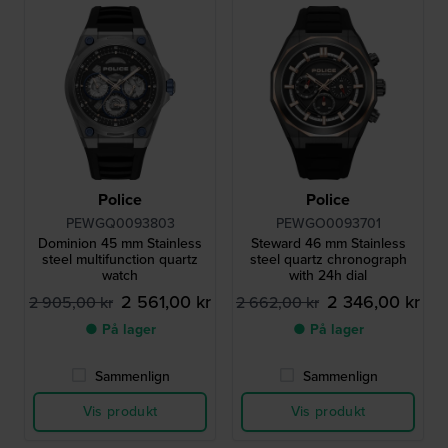
Police
Police
PEWGQ0093803
PEWGO0093701
Dominion 45 mm Stainless
Steward 46 mm Stainless
steel multifunction quartz
steel quartz chronograph
watch
with 24h dial
2 561,00 kr
2 346,00 kr
2 905,00 kr
2 662,00 kr
● På lager
● På lager
Sammenlign
Sammenlign
Vis produkt
Vis produkt