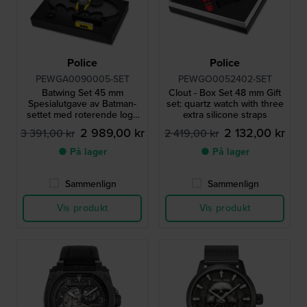
Police
Police
PEWGA0090005-SET
PEWGO0052402-SET
Batwing Set 45 mm
Clout - Box Set 48 mm Gift
Spesialutgave av Batman-
set: quartz watch with three
settet med roterende logo
extra silicone straps
på urskiven og Batwing-
2 989,00 kr
2 132,00 kr
3 391,00 kr
2 419,00 kr
spinner
● På lager
● På lager
Sammenlign
Sammenlign
Vis produkt
Vis produkt