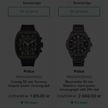
Sammenlign
Sammenlign
Vis produkt
Vis produkt
Police
Police
PEWGQ0093402
PEWGK0093103
Coswig 50 mm Tonneau
Moonstrike 43 mm
shaped quartz chronograph
Stainless steel quartz
chronograph with 24h dial
1 811,00 kr
2 668,00 kr
2 054,00 kr
3 027,00 kr
● På lager
● På lager