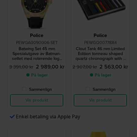
Police
Police
PEWGA0090006-SET
PEWGO00778X4
Batwing Set 45 mm
Clout Tank 46 mm Limited
Spesialutgave av Batman-
Edition tonneau shaped
settet med roterende logo
quartz chronograph with 7
på urskiven og Batwing-
extra straps
2 989,00 kr
2 563,00 kr
3 391,00 kr
2 907,00 kr
spinner
● På lager
● På lager
Sammenlign
Sammenlign
Vis produkt
Vis produkt
Enkel betaling via Apple Pay