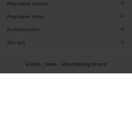
Populære merker
Populære sider
Kundeservice
Om oss