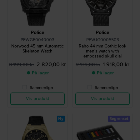
Police
Police
PEWGE0040003
PEWJG0005503
Norwood 45 mm Automatic
Raho 44 mm Gothic look
Skeleton Watch
men's watch with
embossed skull dial
2 820,00 kr
1 918,00 kr
3 199,00 kr
2 176,00 kr
● På lager
● På lager
Sammenlign
Sammenlign
Vis produkt
Vis produkt
Ny
Begrenset