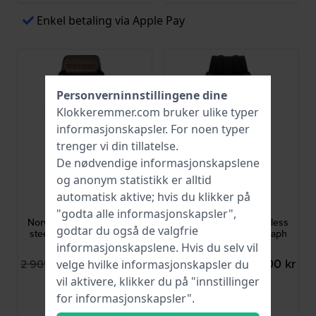
Enkel betaling via Apple Pay
Personverninnstillingene dine
Klokkeremmer.com bruker ulike typer
informasjonskapsler
. For noen typer
trenger vi din tillatelse.
De nødvendige informasjonskapslene
og anonym statistikk er alltid
Police
Police
automatisk aktive; hvis du klikker på
PEWGC0092905
PEWGO0092901
"godta alle informasjonskapsler",
Norwood 45 mm Stainless
Norwood 45 mm Stainless
godtar du også de valgfrie
steel quartz chronograph
steel quartz chronograph
with 24h dial
with 24h dial
informasjonskapslene. Hvis du selv vil
2 561,00 kr
2 561,00 kr
2 905,00 kr
2 905,00 kr
velge hvilke informasjonskapsler du
vil aktivere, klikker du på "innstillinger
● På lager
● På lager
for informasjonskapsler".