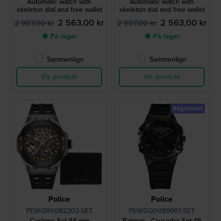
Automatic watch with
Automatic watch with
skeleton dial and free wallet
skeleton dial and free wallet
2 563,00 kr
2 563,00 kr
2 907,00 kr
2 907,00 kr
● På lager
● På lager
Sammenlign
Sammenlign
Vis produkt
Vis produkt
Begrenset
Police
Police
PEWGR0082202-SET
PEWGQ0089901-SET
Cyclone Set 44 mm
Batman - Crusader Set 46