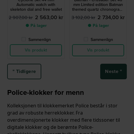
Automatic watch with
mm Limited edition Batman
skeleton dial and free wallet
themed quartz chronograph
with free bracelet
2 563,00 kr
2 734,00 kr
2 907,00 kr
3 102,00 kr
● På lager
● På lager
Sammenlign
Sammenlign
Vis produkt
Vis produkt
" Tidligere
Neste "
Police-klokker for menn
Kolleksjonen til klokkemerket Police består i stor
grad av robuste herreklokker. Fra
overdimensjonerte klokker med flere tidssoner til
digitale klokker og de berømte Police-