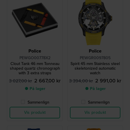
Police
Police
PEWGO00778X2
PEWGR0097805
Clout Tank 46 mm Tonneau
Spirit 45 mm Stainless steel
shaped quartz chronograph
skeletonized automatic
with 3 extra straps
watch
2 667,00 kr
2 991,00 kr
3 027,00 kr
3 394,00 kr
● På lager
● På lager
Sammenlign
Sammenlign
Vis produkt
Vis produkt