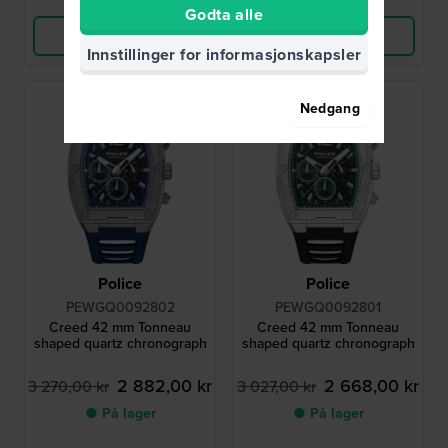
Sammenlign
Sammenlign
Godta alle
Vis produkt
Vis produkt
Innstillinger for informasjonskapsler
Nedgang
Police
Police
PEWGQ0092802
PEWGQ0092801
Creed 42 mm Tonneau
Creed 42 mm Tonneau
shaped quartz chronograph
shaped quartz chronograph
2 882,00 kr
2 668,00 kr
3 270,00 kr
3 027,00 kr
● På lager
● På lager