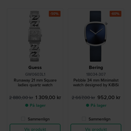
-50%.
-60%.
Guess
Bering
GW0603L1
18034-307
Runaway 21 mm Square
Pebble 34 mm Minimalist
ladies quartz watch
watch designed by KiBiSi
1 309,00 kr
952,00 kr
2 880,00 kr
2 667,00 kr
● På lager
● På lager
Sammenlign
Sammenlign
Vis produkt
Vis produkt