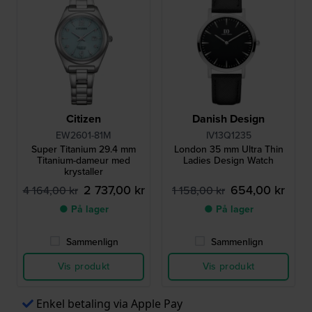
Citizen
Danish Design
EW2601-81M
IV13Q1235
Super Titanium 29.4 mm
London 35 mm Ultra Thin
Titanium-dameur med
Ladies Design Watch
krystaller
2 737,00 kr
654,00 kr
4 164,00 kr
1 158,00 kr
● På lager
● På lager
Sammenlign
Sammenlign
Vis produkt
Vis produkt
Enkel betaling via Apple Pay