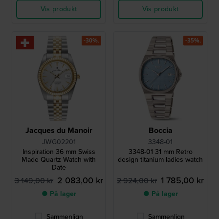
Vis produkt
Vis produkt
-30%.
-35%.
Jacques du Manoir
Boccia
JWG02201
3348-01
Inspiration 36 mm Swiss
3348-01 31 mm Retro
Made Quartz Watch with
design titanium ladies watch
Date
2 083,00 kr
1 785,00 kr
3 149,00 kr
2 924,00 kr
● På lager
● På lager
Sammenlign
Sammenlign