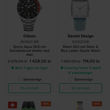
Citizen
Danish Design
AW1820-81E
IV24Q1248
Sporty Aqua 36.8 mm
Miami 26.5 mm Silver &
Solcelledrevet klokke med
Blue Ladies Quartz Watch
dato
1 428,00 kr
714,00 kr
2 279,00 kr
1 420,00 kr
● Bare 1 igjen på lager
● Levering innen 3 opptil
6 arbeidsdager
Sammenlign
Sammenlign
Vis produkt
Vis produkt
-60%.
-45%.