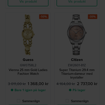
Vis produkt
Vis produkt
-50%.
-30%.
Guess
Citizen
GW0758L2
EW2601-81Z
Vienna 25 mm Gold Ladies
Super Titanium 29.4 mm
Fashion Watch
Titanium-dameur med
krystaller
1 368,00 kr
2 737,00 kr
3 011,00 kr
4 164,00 kr
● Bare 1 igjen på lager
● På lager
Sammenlign
Sammenlign