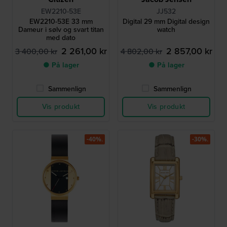
EW2210-53E
JJ532
EW2210-53E 33 mm
Digital 29 mm Digital design
Dameur i sølv og svart titan
watch
med dato
2 261,00 kr
2 857,00 kr
3 400,00 kr
4 802,00 kr
● På lager
● På lager
Sammenlign
Sammenlign
Vis produkt
Vis produkt
-40%.
-30%.