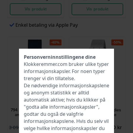
Vis produkt
Vis produkt
Enkel betaling via Apple Pay
-40%.
-50%.
Personverninnstillingene dine
Klokkeremmer.com bruker ulike typer
informasjonskapsler
. For noen typer
trenger vi din tillatelse.
De nødvendige informasjonskapslene
og anonym statistikk er alltid
Jacob Jensen
Esprit
automatisk aktive; hvis du klikker på
JJ794
ES1L189M0065
"godta alle informasjonskapsler",
794 New Line 29 mm Silver
Betty 38 mm Silver Ladies
godtar du også de valgfrie
and blue ladies design
Watch with Day-Date
quartz watch
informasjonskapslene. Hvis du selv vil
1 666,00 kr
833,00 kr
3 093,00 kr
1 840,00 kr
velge hvilke informasjonskapsler du