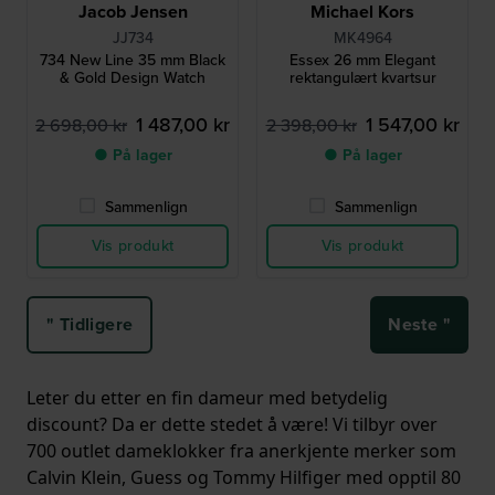
Jacob Jensen
Michael Kors
JJ734
MK4964
734 New Line 35 mm Black
Essex 26 mm Elegant
& Gold Design Watch
rektangulært kvartsur
1 487,00 kr
1 547,00 kr
2 698,00 kr
2 398,00 kr
● På lager
● På lager
Sammenlign
Sammenlign
Vis produkt
Vis produkt
" Tidligere
Neste "
Leter du etter en fin dameur med betydelig
discount? Da er dette stedet å være! Vi tilbyr over
700 outlet dameklokker fra anerkjente merker som
Calvin Klein, Guess og Tommy Hilfiger med opptil 80