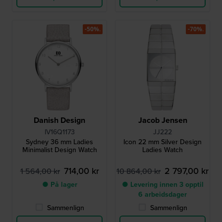
-50%.
-70%.
Danish Design
Jacob Jensen
IV16Q1173
JJ222
Sydney 36 mm Ladies
Icon 22 mm Silver Design
Minimalist Design Watch
Ladies Watch
714,00 kr
2 797,00 kr
1 564,00 kr
10 864,00 kr
● På lager
● Levering innen 3 opptil
6 arbeidsdager
Sammenlign
Sammenlign