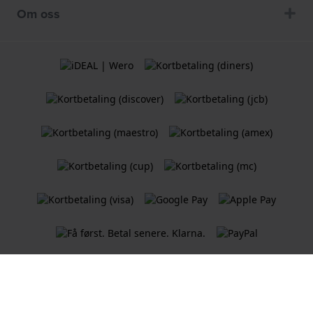
Om oss
Vilkår og betingelser
Retningslinjer for informasjonskapsler
Personvernerklæring