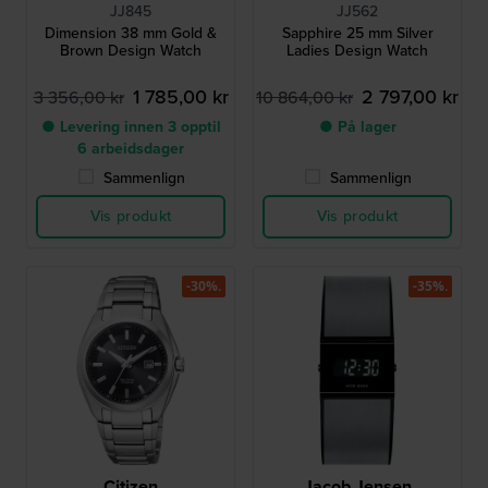
JJ845
JJ562
Dimension 38 mm Gold &
Sapphire 25 mm Silver
Brown Design Watch
Ladies Design Watch
1 785,00 kr
2 797,00 kr
3 356,00 kr
10 864,00 kr
● Levering innen 3 opptil
● På lager
6 arbeidsdager
Sammenlign
Sammenlign
Vis produkt
Vis produkt
-30%.
-35%.
Citizen
Jacob Jensen