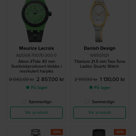
Maurice Lacroix
Danish Design
AI2008-70070-300-0
IV65Q1121
Aikon #Tide 40 mm
Titanium 21.5 mm Two-Tone
Sveitsiskprodusert klokke i
Ladies Quartz Watch
resirkulert harpiks
2 857,00 kr
1 130,00 kr
8 043,00 kr
2 197,00 kr
● På lager
● På lager
Sammenlign
Sammenlign
Vis produkt
Vis produkt
-30%.
-40%.