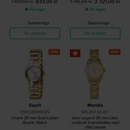
833,00 kr
2 321,00 kr
1 827,00 kr
5 116,00 kr
● På lager
● På lager
Sammenlign
Sammenlign
Vis produkt
Vis produkt
-50%.
-60%.
Esprit
Mondia
ES1L083M0025
MS-207-S0-OY
Charm 26 mm Gold Ladies
Icon Legend 30 mm Liten
Quartz Watch
sveitsisk kvartsklokke med
riflet ramme