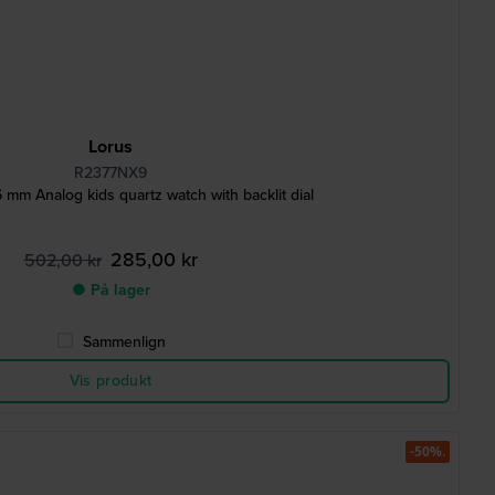
Lorus
R2377NX9
m Analog kids quartz watch with backlit dial
285,00 kr
502,00 kr
● På lager
Sammenlign
Vis produkt
-50%.