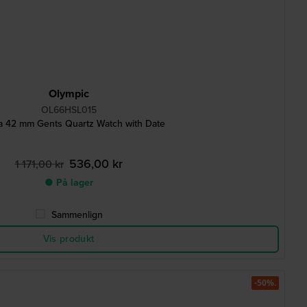
Olympic
OL66HSL015
a 42 mm Gents Quartz Watch with Date
536,00 kr
1 171,00 kr
● På lager
Sammenlign
Vis produkt
-50%.