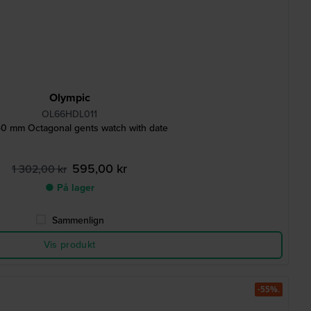
Olympic
OL66HDL011
40 mm Octagonal gents watch with date
595,00 kr
1 302,00 kr
● På lager
Sammenlign
Vis produkt
-55%.