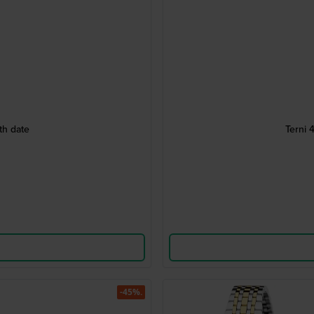
th date
Terni 
-45%.