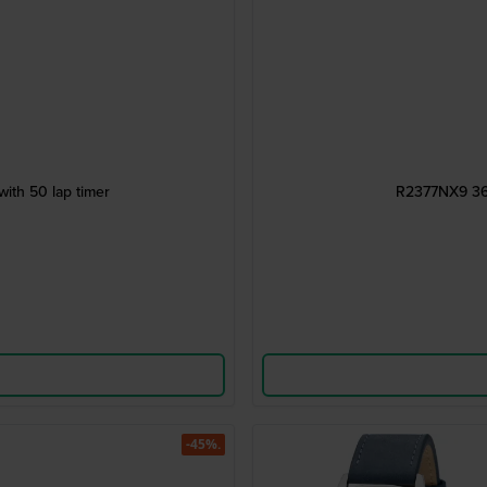
ith 50 lap timer
R2377NX9 36 m
-45%.