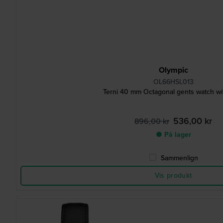
Olympic
OL66HSL013
Terni 40 mm Octagonal gents watch wi
536,00 kr
896,00 kr
● På lager
Sammenlign
Vis produkt