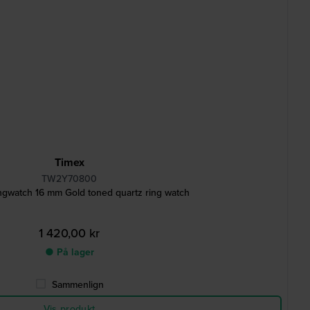
Timex
TW2Y70800
ngwatch 16 mm Gold toned quartz ring watch
1 420,00 kr
● På lager
Sammenlign
Vis produkt