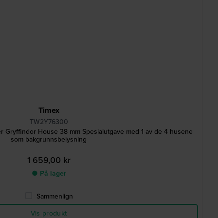
Timex
TW2Y76300
r Gryffindor House 38 mm Spesialutgave med 1 av de 4 husene
som bakgrunnsbelysning
1 659,00 kr
● På lager
Sammenlign
Vis produkt