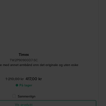
Timex
TW2P90900D7-SC
ke med annet armbånd enn det originale og uten eske
417,00 kr
1 210,00 kr
● På lager
Sammenlign
Vis produkt