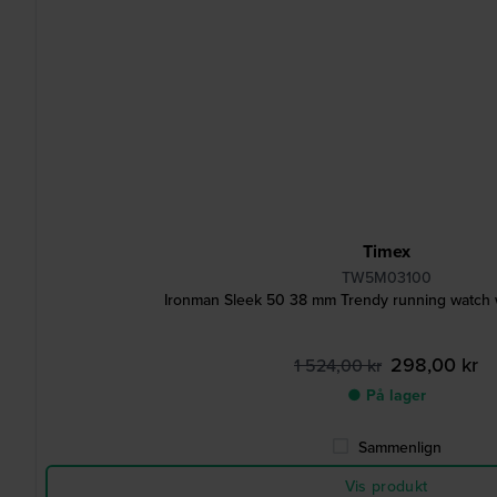
Timex
TW5M03100
Ironman Sleek 50 38 mm Trendy running watch w
298,00 kr
1 524,00 kr
● På lager
Sammenlign
Vis produkt