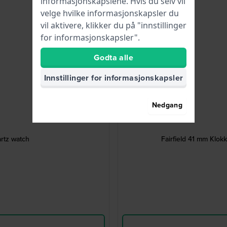
informasjonskapslene. Hvis du selv vil
velge hvilke informasjonskapsler du
vil aktivere, klikker du på "innstillinger
for informasjonskapsler".
Godta alle
Innstillinger for informasjonskapsler
Nedgang
artz watch
Fairfield 41 mm Klok