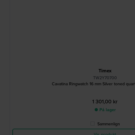
Timex
TW2Y70700
Cavatina Ringwatch 16 mm Silver toned quart
1 301,00 kr
● På lager
Sammenlign
Vis produkt