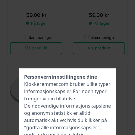
59,00 kr
59,00 kr
● På lager
● På lager
Sammenlign
Sammenlign
Vis produkt
Vis produkt
Personverninnstillingene dine
Klokkeremmer.com bruker ulike typer
informasjonskapsler
. For noen typer
trenger vi din tillatelse.
De nødvendige informasjonskapslene
og anonym statistikk er alltid
automatisk aktive; hvis du klikker på
Renata
Renata
"godta alle informasjonskapsler",
CR1616
R341
godtar du også de valgfrie