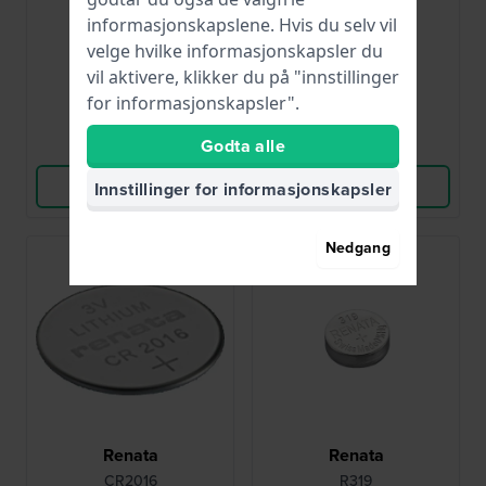
informasjonskapslene. Hvis du selv vil
velge hvilke informasjonskapsler du
59,00 kr
59,00 kr
vil aktivere, klikker du på "innstillinger
● På lager
● På lager
for informasjonskapsler".
Godta alle
Sammenlign
Sammenlign
Vis produkt
Vis produkt
Innstillinger for informasjonskapsler
Nedgang
Renata
Renata
CR2016
R319