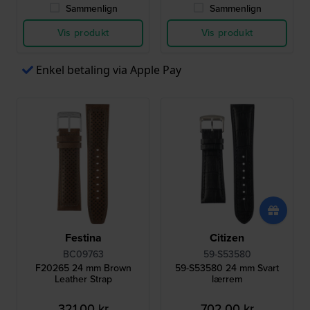
Sammenlign
Sammenlign
Vis produkt
Vis produkt
Enkel betaling via Apple Pay
Festina
Citizen
BC09763
59-S53580
F20265 24 mm Brown
59-S53580 24 mm Svart
Leather Strap
lærrem
321,00 kr
702,00 kr