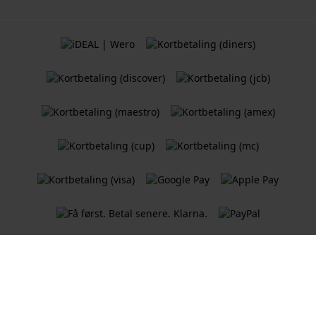
Vilkår og betingelser
Retningslinjer for informasjonskapsler
Personvernerklæring
En nettbutikk
for Holland Watch Group B.V.