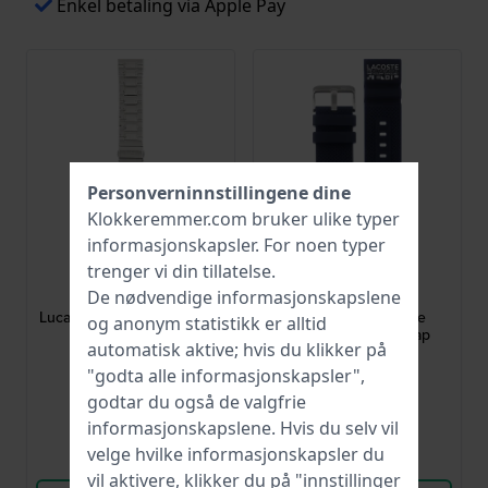
Enkel betaling via Apple Pay
Personverninnstillingene dine
Klokkeremmer.com bruker ulike typer
informasjonskapsler
. For noen typer
Tommy Hilfiger
Lacoste
trenger vi din tillatelse.
679001970
609303215
De nødvendige informasjonskapslene
Luca 24 mm Stainless Steel
Regatta 24 mm Blue
og anonym statistikk er alltid
Bracelet
Silicone Rubber Strap
automatisk aktive; hvis du klikker på
"godta alle informasjonskapsler",
679,00 kr
393,00 kr
godtar du også de valgfrie
● På lager
● På lager
informasjonskapslene. Hvis du selv vil
velge hvilke informasjonskapsler du
Sammenlign
Sammenlign
vil aktivere, klikker du på "innstillinger