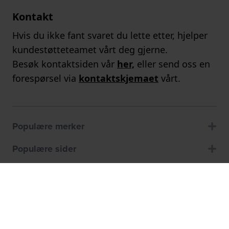
Kontakt
Hvis du ikke fant svaret du lette etter, hjelper
kundestøtteteamet vårt deg gjerne.
Besøk kontaktsiden vår
her,
eller send oss en
forespørsel via
kontaktskjemaet
vårt.
Populære merker
Populære sider
Kundeservice
Om oss