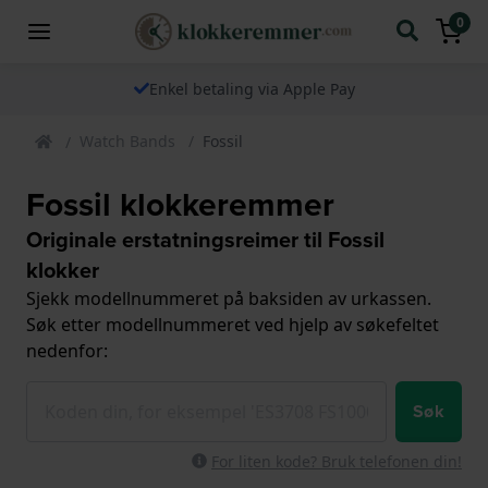
0
Enkel betaling via Apple Pay
Watch Bands
Fossil
Fossil klokkeremmer
Originale erstatningsreimer til Fossil
klokker
Sjekk modellnummeret på baksiden av urkassen.
Søk etter modellnummeret ved hjelp av søkefeltet
nedenfor:
Søk
For liten kode? Bruk telefonen din!