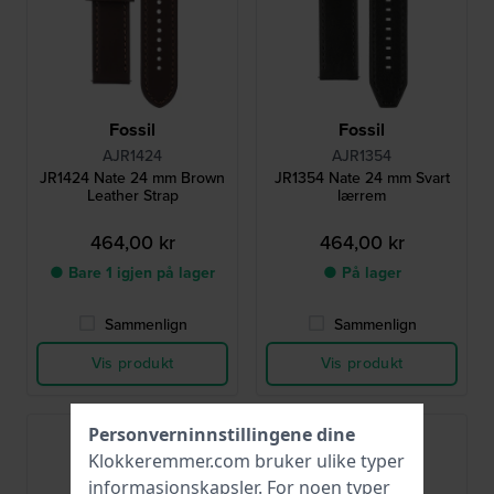
Fossil
Fossil
AJR1424
AJR1354
JR1424 Nate 24 mm Brown
JR1354 Nate 24 mm Svart
Leather Strap
lærrem
464,00 kr
464,00 kr
● Bare 1 igjen på lager
● På lager
Sammenlign
Sammenlign
Vis produkt
Vis produkt
Personverninnstillingene dine
Klokkeremmer.com bruker ulike typer
informasjonskapsler
. For noen typer