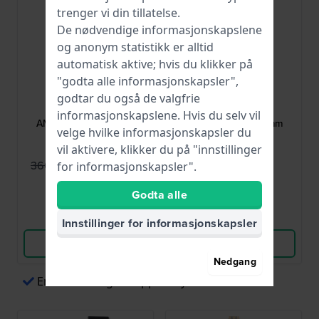
trenger vi din tillatelse.
De nødvendige informasjonskapslene
og anonym statistikk er alltid
automatisk aktive; hvis du klikker på
"godta alle informasjonskapsler",
Fossil
Fossil
godtar du også de valgfrie
AAM4487
ALE1194
informasjonskapslene. Hvis du selv vil
AM4487 20 mm White
Mickey Mouse 20 mm
velge hvilke informasjonskapsler du
Silicone Strap
White textile strap
vil aktivere, klikker du på "innstillinger
273,00 kr
345,00 kr
360,00 kr
for informasjonskapsler".
● På lager
● På lager
Godta alle
Sammenlign
Sammenlign
Innstillinger for informasjonskapsler
Vis produkt
Vis produkt
Nedgang
Enkel betaling via Apple Pay