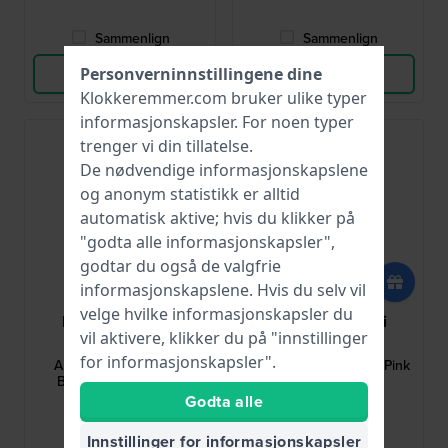
Sammenlign
Sammenlign
Personverninnstillingene dine
Vis produkt
Vis produkt
Klokkeremmer.com bruker ulike typer
informasjonskapsler
. For noen typer
trenger vi din tillatelse.
De nødvendige informasjonskapslene
og anonym statistikk er alltid
automatisk aktive; hvis du klikker på
"godta alle informasjonskapsler",
godtar du også de valgfrie
informasjonskapslene. Hvis du selv vil
velge hvilke informasjonskapsler du
Emporio Armani
Emporio Armani
vil aktivere, klikker du på "innstillinger
AAR11096
AAR2510
for informasjonskapsler".
AR11096 Luigi 22 mm
AR2510 Kappa 14 mm Pink
Brown Leather Strap
Leather Strap
Godta alle
702,00 kr
702,00 kr
Innstillinger for informasjonskapsler