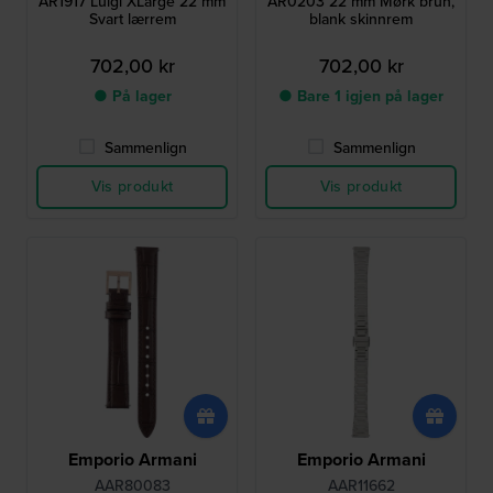
AR1917 Luigi XLarge 22 mm
AR0203 22 mm Mørk brun,
Svart lærrem
blank skinnrem
702,00 kr
702,00 kr
● På lager
● Bare 1 igjen på lager
Sammenlign
Sammenlign
Vis produkt
Vis produkt
Emporio Armani
Emporio Armani
AAR80083
AAR11662